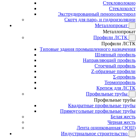
Стекловолокно
Стеклохолст
Экструдированный пенополистирол
Скотч для паро- и гидроизоляции
Металлопрокат
Металлопрокат
Профили ЛСТК
Профили ЛСТК
Типовые здания промышленного назначения
Шляпный профиль
Направляющий профиль
Стоечный профиль
Z-образные профили
Σ-профиль
Термопрофиль
Крепеж для ЛСТК
Профильные трубы
Профильные трубы
Квадратные профильные трубы
Прямоугольные профильные трубы
Белая жесть
Черная жесть
Лента оцинкованная (ЭОЦ)
Индустриальное строительство