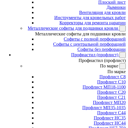
Плоский лист
Дымники
Вентиляция для кровли
Инструменты для кровельных работ
Корректоры для ремонта царапин
Металлические софиты для подшивки кровли
Металлические софиты для подшивки кровли
Софиты с полной перфорацией
Софиты с центральной перфорацией
Софиты без перфорации
Профнастил (профлист)
Профнастил (профлист)
По марке
По марке
Профлист С8
Профлист С10
Профлист МП18-1100
Профлист С20
Профлист С21
Профлист МП20
Профлист МП35-1035
Профлист С44
Профлист НС35
Профлист НС44