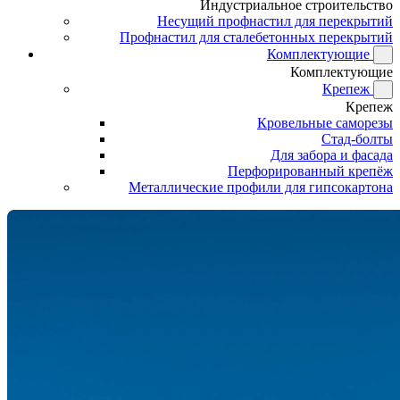
Индустриальное строительство
Несущий профнастил для перекрытий
Профнастил для сталебетонных перекрытий
Комплектующие
Комплектующие
Крепеж
Крепеж
Кровельные саморезы
Стад-болты
Для забора и фасада
Перфорированный крепёж
Металлические профили для гипсокартона