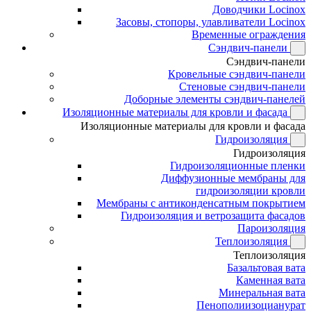
Доводчики Locinox
Засовы, стопоры, улавливатели Locinox
Временные ограждения
Сэндвич-панели
Сэндвич-панели
Кровельные сэндвич-панели
Стеновые сэндвич-панели
Доборные элементы сэндвич-панелей
Изоляционные материалы для кровли и фасада
Изоляционные материалы для кровли и фасада
Гидроизоляция
Гидроизоляция
Гидроизоляционные пленки
Диффузионные мембраны для
гидроизоляции кровли
Мембраны с антиконденсатным покрытием
Гидроизоляция и ветрозащита фасадов
Пароизоляция
Теплоизоляция
Теплоизоляция
Базальтовая вата
Каменная вата
Минеральная вата
Пенополиизоцианурат