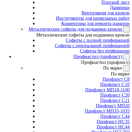
Плоский лист
Дымники
Вентиляция для кровли
Инструменты для кровельных работ
Корректоры для ремонта царапин
Металлические софиты для подшивки кровли
Металлические софиты для подшивки кровли
Софиты с полной перфорацией
Софиты с центральной перфорацией
Софиты без перфорации
Профнастил (профлист)
Профнастил (профлист)
По марке
По марке
Профлист С8
Профлист С10
Профлист МП18-1100
Профлист С20
Профлист С21
Профлист МП20
Профлист МП35-1035
Профлист С44
Профлист НС35
Профлист НС44