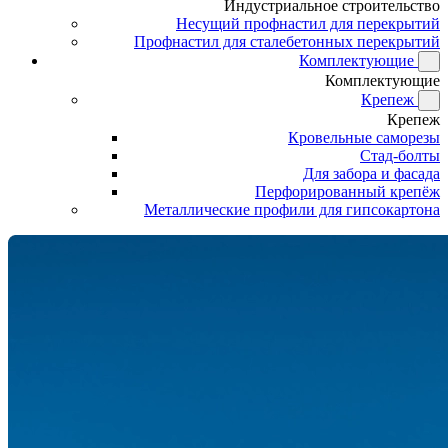
Индустриальное строительство
Несущий профнастил для перекрытий
Профнастил для сталебетонных перекрытий
Комплектующие
Комплектующие
Крепеж
Крепеж
Кровельные саморезы
Стад-болты
Для забора и фасада
Перфорированный крепёж
Металлические профили для гипсокартона