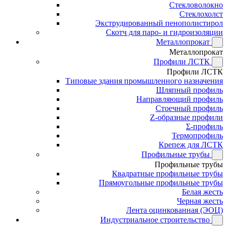
Стекловолокно
Стеклохолст
Экструдированный пенополистирол
Скотч для паро- и гидроизоляции
Металлопрокат
Металлопрокат
Профили ЛСТК
Профили ЛСТК
Типовые здания промышленного назначения
Шляпный профиль
Направляющий профиль
Стоечный профиль
Z-образные профили
Σ-профиль
Термопрофиль
Крепеж для ЛСТК
Профильные трубы
Профильные трубы
Квадратные профильные трубы
Прямоугольные профильные трубы
Белая жесть
Черная жесть
Лента оцинкованная (ЭОЦ)
Индустриальное строительство