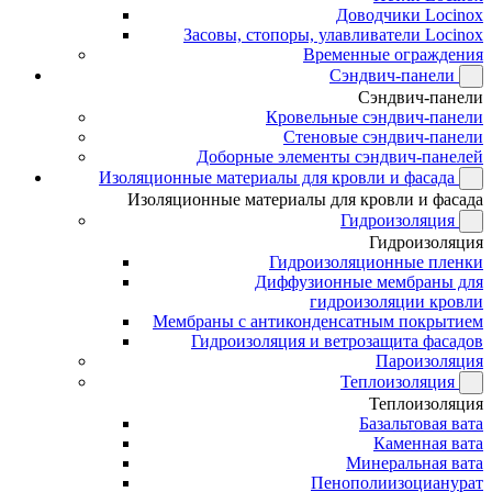
Доводчики Locinox
Засовы, стопоры, улавливатели Locinox
Временные ограждения
Сэндвич-панели
Сэндвич-панели
Кровельные сэндвич-панели
Стеновые сэндвич-панели
Доборные элементы сэндвич-панелей
Изоляционные материалы для кровли и фасада
Изоляционные материалы для кровли и фасада
Гидроизоляция
Гидроизоляция
Гидроизоляционные пленки
Диффузионные мембраны для
гидроизоляции кровли
Мембраны с антиконденсатным покрытием
Гидроизоляция и ветрозащита фасадов
Пароизоляция
Теплоизоляция
Теплоизоляция
Базальтовая вата
Каменная вата
Минеральная вата
Пенополиизоцианурат