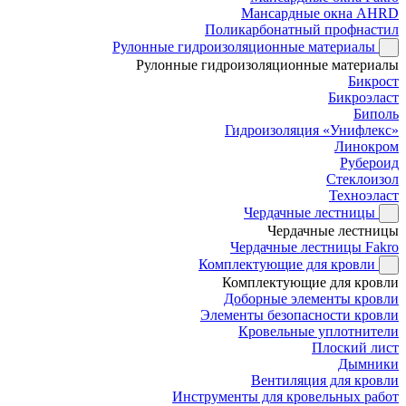
Мансардные окна AHRD
Поликарбонатный профнастил
Рулонные гидроизоляционные материалы
Рулонные гидроизоляционные материалы
Бикрост
Бикроэласт
Биполь
Гидроизоляция «Унифлекс»
Линокром
Рубероид
Стеклоизол
Техноэласт
Чердачные лестницы
Чердачные лестницы
Чердачные лестницы Fakro
Комплектующие для кровли
Комплектующие для кровли
Доборные элементы кровли
Элементы безопасности кровли
Кровельные уплотнители
Плоский лист
Дымники
Вентиляция для кровли
Инструменты для кровельных работ