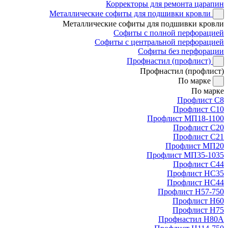
Корректоры для ремонта царапин
Металлические софиты для подшивки кровли
Металлические софиты для подшивки кровли
Софиты с полной перфорацией
Софиты с центральной перфорацией
Софиты без перфорации
Профнастил (профлист)
Профнастил (профлист)
По марке
По марке
Профлист С8
Профлист С10
Профлист МП18-1100
Профлист С20
Профлист С21
Профлист МП20
Профлист МП35-1035
Профлист С44
Профлист НС35
Профлист НС44
Профлист Н57-750
Профлист Н60
Профлист Н75
Профнастил Н80А