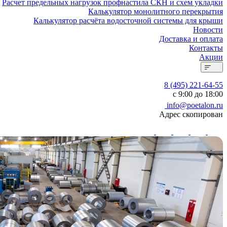
Расчет предельных нагрузок профнастила СКН и схем укладки
Калькулятор монолитного перекрытия
Калькулятор расчёта водосточной системы для крыши
Новости
Доставка и оплата
Контакты
Акции
8 (495) 221-64-55
с 9:00 до 18:00
info@poetalon.ru
Адрес скопирован