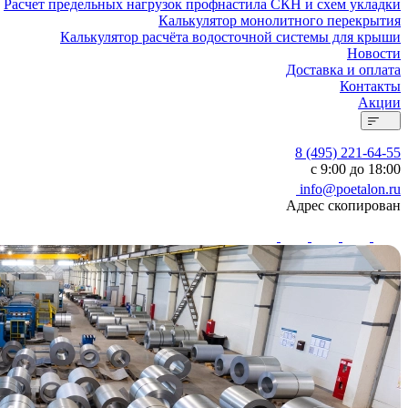
Расчет предельных нагрузок профнастила СКН и схем укладки
Калькулятор монолитного перекрытия
Калькулятор расчёта водосточной системы для крыши
Новости
Доставка и оплата
Контакты
Акции
8 (495) 221-64-55
с 9:00 до 18:00
info@poetalon.ru
Адрес скопирован