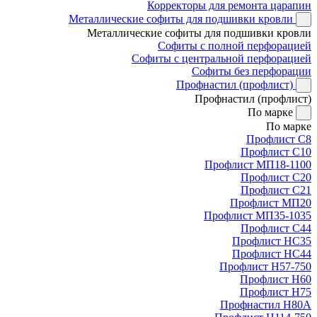
Корректоры для ремонта царапин
Металлические софиты для подшивки кровли
Металлические софиты для подшивки кровли
Софиты с полной перфорацией
Софиты с центральной перфорацией
Софиты без перфорации
Профнастил (профлист)
Профнастил (профлист)
По марке
По марке
Профлист С8
Профлист С10
Профлист МП18-1100
Профлист С20
Профлист С21
Профлист МП20
Профлист МП35-1035
Профлист С44
Профлист НС35
Профлист НС44
Профлист Н57-750
Профлист Н60
Профлист Н75
Профнастил Н80А