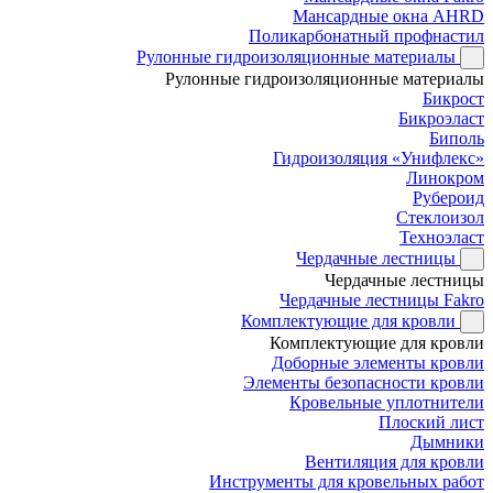
Мансардные окна AHRD
Поликарбонатный профнастил
Рулонные гидроизоляционные материалы
Рулонные гидроизоляционные материалы
Бикрост
Бикроэласт
Биполь
Гидроизоляция «Унифлекс»
Линокром
Рубероид
Стеклоизол
Техноэласт
Чердачные лестницы
Чердачные лестницы
Чердачные лестницы Fakro
Комплектующие для кровли
Комплектующие для кровли
Доборные элементы кровли
Элементы безопасности кровли
Кровельные уплотнители
Плоский лист
Дымники
Вентиляция для кровли
Инструменты для кровельных работ