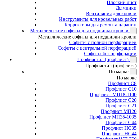
Плоский лист
Дымники
Вентиляция для кровли
Инструменты для кровельных работ
Корректоры для ремонта царапин
Металлические софиты для подшивки кровли
Металлические софиты для подшивки кровли
Софиты с полной перфорацией
Софиты с центральной перфорацией
Софиты без перфорации
Профнастил (профлист)
Профнастил (профлист)
По марке
По марке
Профлист С8
Профлист С10
Профлист МП18-1100
Профлист С20
Профлист С21
Профлист МП20
Профлист МП35-1035
Профлист С44
Профлист НС35
Профлист НС44