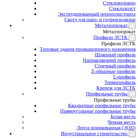
Стекловолокно
Стеклохолст
Экструдированный пенополистирол
Скотч для паро- и гидроизоляции
Металлопрокат
Металлопрокат
Профили ЛСТК
Профили ЛСТК
Типовые здания промышленного назначения
Шляпный профиль
Направляющий профиль
Стоечный профиль
Z-образные профили
Σ-профиль
Термопрофиль
Крепеж для ЛСТК
Профильные трубы
Профильные трубы
Квадратные профильные трубы
Прямоугольные профильные трубы
Белая жесть
Черная жесть
Лента оцинкованная (ЭОЦ)
Индустриальное строительство