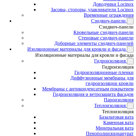
Доводчики Locinox
Засовы, стопоры, улавливатели Locinox
Временные ограждения
Сэндвич-панели
Сэндвич-панели
Кровельные сэндвич-панели
Стеновые сэндвич-панели
Доборные элементы сэндвич-панелей
Изоляционные материалы для кровли и фасада
Изоляционные материалы для кровли и фасада
Гидроизоляция
Гидроизоляция
Гидроизоляционные пленки
Диффузионные мембраны для
гидроизоляции кровли
Мембраны с антиконденсатным покрытием
Гидроизоляция и ветрозащита фасадов
Пароизоляция
Теплоизоляция
Теплоизоляция
Базальтовая вата
Каменная вата
Минеральная вата
Пенополиизоцианурат