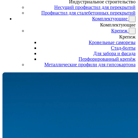
Индустриальное строительство
Несущий профнастил для перекрытий
Профнастил для сталебетонных перекрытий
Комплектующие
Комплектующие
Крепеж
Крепеж
Кровельные саморезы
Стад-болты
Для забора и фасада
Перфорированный крепёж
Металлические профили для гипсокартона