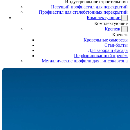
Индустриальное строительство
Несущий профнастил для перекрытий
Профнастил для сталебетонных перекрытий
Комплектующие
Комплектующие
Крепеж
Крепеж
Кровельные саморезы
Стад-болты
Для забора и фасада
Перфорированный крепёж
Металлические профили для гипсокартона