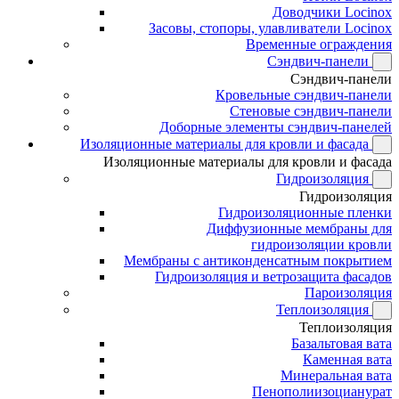
Доводчики Locinox
Засовы, стопоры, улавливатели Locinox
Временные ограждения
Сэндвич-панели
Сэндвич-панели
Кровельные сэндвич-панели
Стеновые сэндвич-панели
Доборные элементы сэндвич-панелей
Изоляционные материалы для кровли и фасада
Изоляционные материалы для кровли и фасада
Гидроизоляция
Гидроизоляция
Гидроизоляционные пленки
Диффузионные мембраны для
гидроизоляции кровли
Мембраны с антиконденсатным покрытием
Гидроизоляция и ветрозащита фасадов
Пароизоляция
Теплоизоляция
Теплоизоляция
Базальтовая вата
Каменная вата
Минеральная вата
Пенополиизоцианурат