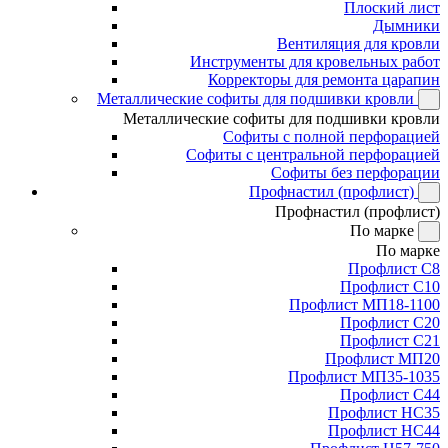
Плоский лист
Дымники
Вентиляция для кровли
Инструменты для кровельных работ
Корректоры для ремонта царапин
Металлические софиты для подшивки кровли
Металлические софиты для подшивки кровли
Софиты с полной перфорацией
Софиты с центральной перфорацией
Софиты без перфорации
Профнастил (профлист)
Профнастил (профлист)
По марке
По марке
Профлист С8
Профлист С10
Профлист МП18-1100
Профлист С20
Профлист С21
Профлист МП20
Профлист МП35-1035
Профлист С44
Профлист НС35
Профлист НС44