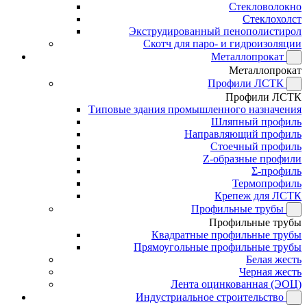
Стекловолокно
Стеклохолст
Экструдированный пенополистирол
Скотч для паро- и гидроизоляции
Металлопрокат
Металлопрокат
Профили ЛСТК
Профили ЛСТК
Типовые здания промышленного назначения
Шляпный профиль
Направляющий профиль
Стоечный профиль
Z-образные профили
Σ-профиль
Термопрофиль
Крепеж для ЛСТК
Профильные трубы
Профильные трубы
Квадратные профильные трубы
Прямоугольные профильные трубы
Белая жесть
Черная жесть
Лента оцинкованная (ЭОЦ)
Индустриальное строительство