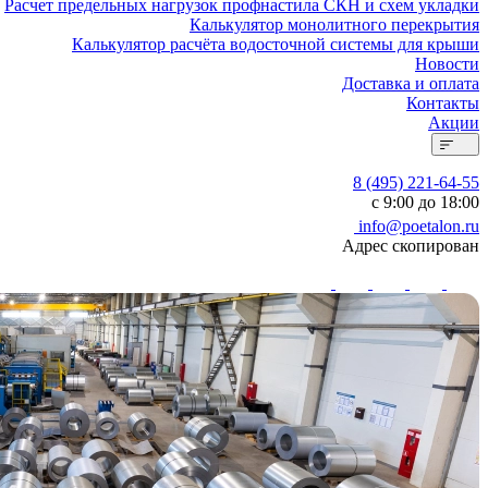
Расчет предельных нагрузок профнастила СКН и схем укладки
Калькулятор монолитного перекрытия
Калькулятор расчёта водосточной системы для крыши
Новости
Доставка и оплата
Контакты
Акции
8 (495) 221-64-55
с 9:00 до 18:00
info@poetalon.ru
Адрес скопирован