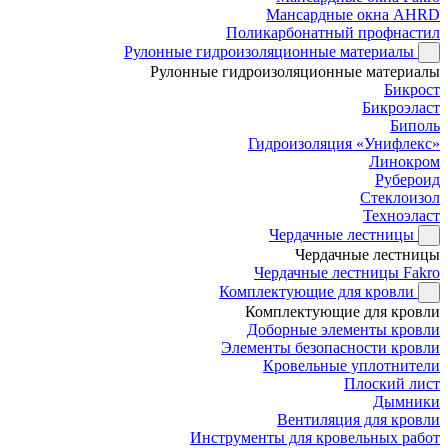
Мансардные окна AHRD
Поликарбонатный профнастил
Рулонные гидроизоляционные материалы
Рулонные гидроизоляционные материалы
Бикрост
Бикроэласт
Биполь
Гидроизоляция «Унифлекс»
Линокром
Рубероид
Стеклоизол
Техноэласт
Чердачные лестницы
Чердачные лестницы
Чердачные лестницы Fakro
Комплектующие для кровли
Комплектующие для кровли
Доборные элементы кровли
Элементы безопасности кровли
Кровельные уплотнители
Плоский лист
Дымники
Вентиляция для кровли
Инструменты для кровельных работ