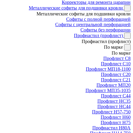
Корректоры для ремонта царапин
Металлические софиты для подшивки кровли
Металлические софиты для подшивки кровли
Софиты с полной перфорацией
Софиты с центральной перфорацией
Софиты без перфорации
Профнастил (профлист)
Профнастил (профлист)
По марке
По марке
Профлист С8
Профлист С10
Профлист МП18-1100
Профлист С20
Профлист С21
Профлист МП20
Профлист МП35-1035
Профлист С44
Профлист НС35
Профлист НС44
Профлист Н57-750
Профлист Н60
Профлист Н75
Профнастил Н80А