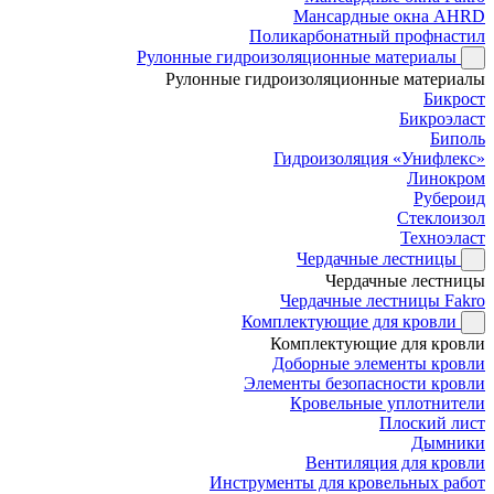
Мансардные окна AHRD
Поликарбонатный профнастил
Рулонные гидроизоляционные материалы
Рулонные гидроизоляционные материалы
Бикрост
Бикроэласт
Биполь
Гидроизоляция «Унифлекс»
Линокром
Рубероид
Стеклоизол
Техноэласт
Чердачные лестницы
Чердачные лестницы
Чердачные лестницы Fakro
Комплектующие для кровли
Комплектующие для кровли
Доборные элементы кровли
Элементы безопасности кровли
Кровельные уплотнители
Плоский лист
Дымники
Вентиляция для кровли
Инструменты для кровельных работ