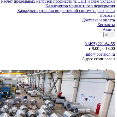
Расчет предельных нагрузок профнастила СКН и схем укладки
Калькулятор монолитного перекрытия
Калькулятор расчёта водосточной системы для крыши
Новости
Доставка и оплата
Контакты
Акции
8 (495) 221-64-55
с 9:00 до 18:00
info@poetalon.ru
Адрес скопирован