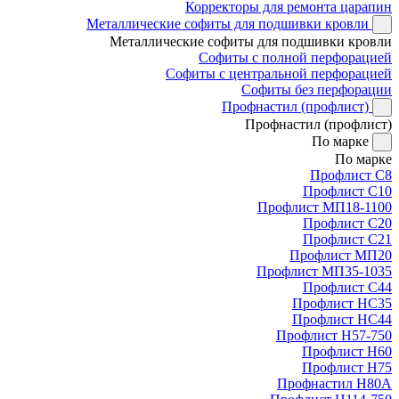
Корректоры для ремонта царапин
Металлические софиты для подшивки кровли
Металлические софиты для подшивки кровли
Софиты с полной перфорацией
Софиты с центральной перфорацией
Софиты без перфорации
Профнастил (профлист)
Профнастил (профлист)
По марке
По марке
Профлист С8
Профлист С10
Профлист МП18-1100
Профлист С20
Профлист С21
Профлист МП20
Профлист МП35-1035
Профлист С44
Профлист НС35
Профлист НС44
Профлист Н57-750
Профлист Н60
Профлист Н75
Профнастил Н80А