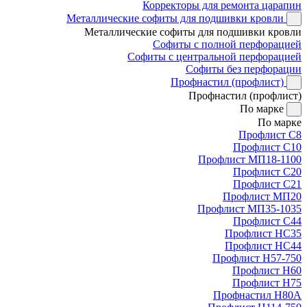
Корректоры для ремонта царапин
Металлические софиты для подшивки кровли
Металлические софиты для подшивки кровли
Софиты с полной перфорацией
Софиты с центральной перфорацией
Софиты без перфорации
Профнастил (профлист)
Профнастил (профлист)
По марке
По марке
Профлист С8
Профлист С10
Профлист МП18-1100
Профлист С20
Профлист С21
Профлист МП20
Профлист МП35-1035
Профлист С44
Профлист НС35
Профлист НС44
Профлист Н57-750
Профлист Н60
Профлист Н75
Профнастил Н80А