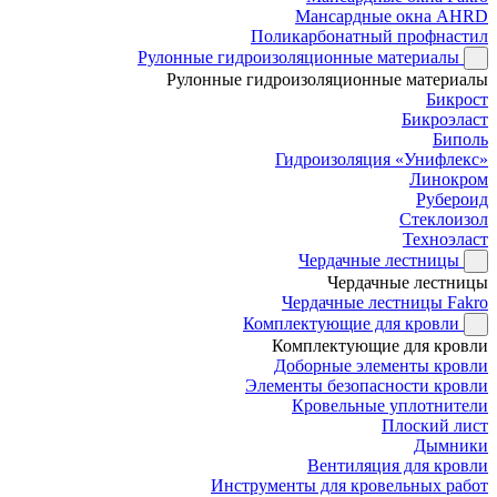
Мансардные окна AHRD
Поликарбонатный профнастил
Рулонные гидроизоляционные материалы
Рулонные гидроизоляционные материалы
Бикрост
Бикроэласт
Биполь
Гидроизоляция «Унифлекс»
Линокром
Рубероид
Стеклоизол
Техноэласт
Чердачные лестницы
Чердачные лестницы
Чердачные лестницы Fakro
Комплектующие для кровли
Комплектующие для кровли
Доборные элементы кровли
Элементы безопасности кровли
Кровельные уплотнители
Плоский лист
Дымники
Вентиляция для кровли
Инструменты для кровельных работ