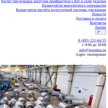
Расчет предельных нагрузок профнастила СКН и схем укладки
Калькулятор монолитного перекрытия
Калькулятор расчёта водосточной системы для крыши
Новости
Доставка и оплата
Контакты
Акции
8 (495) 221-64-55
с 9:00 до 18:00
info@poetalon.ru
Адрес скопирован