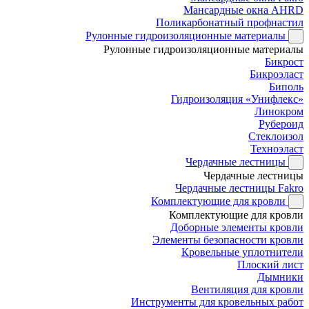
Мансардные окна AHRD
Поликарбонатный профнастил
Рулонные гидроизоляционные материалы
Рулонные гидроизоляционные материалы
Бикрост
Бикроэласт
Биполь
Гидроизоляция «Унифлекс»
Линокром
Рубероид
Стеклоизол
Техноэласт
Чердачные лестницы
Чердачные лестницы
Чердачные лестницы Fakro
Комплектующие для кровли
Комплектующие для кровли
Доборные элементы кровли
Элементы безопасности кровли
Кровельные уплотнители
Плоский лист
Дымники
Вентиляция для кровли
Инструменты для кровельных работ