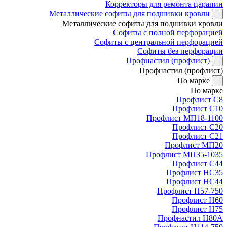
Корректоры для ремонта царапин
Металлические софиты для подшивки кровли
Металлические софиты для подшивки кровли
Софиты с полной перфорацией
Софиты с центральной перфорацией
Софиты без перфорации
Профнастил (профлист)
Профнастил (профлист)
По марке
По марке
Профлист С8
Профлист С10
Профлист МП18-1100
Профлист С20
Профлист С21
Профлист МП20
Профлист МП35-1035
Профлист С44
Профлист НС35
Профлист НС44
Профлист Н57-750
Профлист Н60
Профлист Н75
Профнастил Н80А