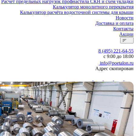
Расчет предельных нагрузок профнастила СКН и схем укладки
Калькулятор монолитного перекрытия
Калькулятор расчёта водосточной системы для крыши
Новости
Доставка и оплата
Контакты
Акции
8 (495) 221-64-55
с 9:00 до 18:00
info@poetalon.ru
Адрес скопирован