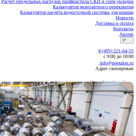
Расчет предельных нагрузок профнастила СКН и схем укладки
Калькулятор монолитного перекрытия
Калькулятор расчёта водосточной системы для крыши
Новости
Доставка и оплата
Контакты
Акции
8 (495) 221-64-55
с 9:00 до 18:00
info@poetalon.ru
Адрес скопирован