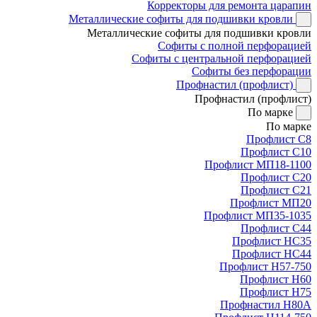
Корректоры для ремонта царапин
Металлические софиты для подшивки кровли
Металлические софиты для подшивки кровли
Софиты с полной перфорацией
Софиты с центральной перфорацией
Софиты без перфорации
Профнастил (профлист)
Профнастил (профлист)
По марке
По марке
Профлист С8
Профлист С10
Профлист МП18-1100
Профлист С20
Профлист С21
Профлист МП20
Профлист МП35-1035
Профлист С44
Профлист НС35
Профлист НС44
Профлист Н57-750
Профлист Н60
Профлист Н75
Профнастил Н80А