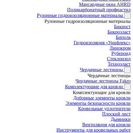
Мансардные окна AHRD
Поликарбонатный профнастил
Рулонные гидроизоляционные материалы
Рулонные гидроизоляционные материалы
Бикрост
Бикроэласт
Биполь
Гидроизоляция «Унифлекс»
Линокром
Рубероид
Стеклоизол
Техноэласт
Чердачные лестницы
Чердачные лестницы
Чердачные лестницы Fakro
Комплектующие для кровли
Комплектующие для кровли
Доборные элементы кровли
Элементы безопасности кровли
Кровельные уплотнители
Плоский лист
Дымники
Вентиляция для кровли
Инструменты для кровельных работ