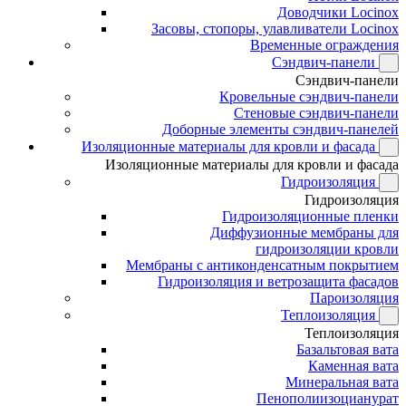
Доводчики Locinox
Засовы, стопоры, улавливатели Locinox
Временные ограждения
Сэндвич-панели
Сэндвич-панели
Кровельные сэндвич-панели
Стеновые сэндвич-панели
Доборные элементы сэндвич-панелей
Изоляционные материалы для кровли и фасада
Изоляционные материалы для кровли и фасада
Гидроизоляция
Гидроизоляция
Гидроизоляционные пленки
Диффузионные мембраны для
гидроизоляции кровли
Мембраны с антиконденсатным покрытием
Гидроизоляция и ветрозащита фасадов
Пароизоляция
Теплоизоляция
Теплоизоляция
Базальтовая вата
Каменная вата
Минеральная вата
Пенополиизоцианурат