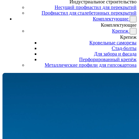
Индустриальное строительство
Несущий профнастил для перекрытий
Профнастил для сталебетонных перекрытий
Комплектующие
Комплектующие
Крепеж
Крепеж
Кровельные саморезы
Стад-болты
Для забора и фасада
Перфорированный крепёж
Металлические профили для гипсокартона