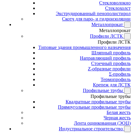
Стекловолокно
Стеклохолст
Экструдированный пенополистирол
Скотч для паро- и гидроизоляции
Металлопрокат
Металлопрокат
Профили ЛСТК
Профили ЛСТК
Типовые здания промышленного назначения
Шляпный профиль
Направляющий профиль
Стоечный профиль
Z-образные профили
Σ-профиль
Термопрофиль
Крепеж для ЛСТК
Профильные трубы
Профильные трубы
Квадратные профильные трубы
Прямоугольные профильные трубы
Белая жесть
Черная жесть
Лента оцинкованная (ЭОЦ)
Индустриальное строительство