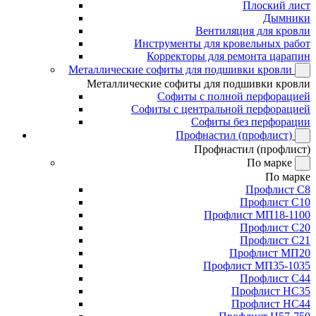
Плоский лист
Дымники
Вентиляция для кровли
Инструменты для кровельных работ
Корректоры для ремонта царапин
Металлические софиты для подшивки кровли
Металлические софиты для подшивки кровли
Софиты с полной перфорацией
Софиты с центральной перфорацией
Софиты без перфорации
Профнастил (профлист)
Профнастил (профлист)
По марке
По марке
Профлист С8
Профлист С10
Профлист МП18-1100
Профлист С20
Профлист С21
Профлист МП20
Профлист МП35-1035
Профлист С44
Профлист НС35
Профлист НС44