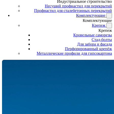
Индустриальное строительство
Несущий профнастил для перекрытий
Профнастил для сталебетонных перекрытий
Комплектующие
Комплектующие
Крепеж
Крепеж
Кровельные саморезы
Стад-болты
Для забора и фасада
Перфорированный крепёж
Металлические профили для гипсокартона