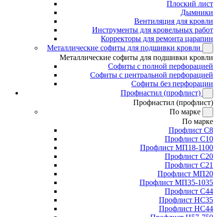
Плоский лист
Дымники
Вентиляция для кровли
Инструменты для кровельных работ
Корректоры для ремонта царапин
Металлические софиты для подшивки кровли
Металлические софиты для подшивки кровли
Софиты с полной перфорацией
Софиты с центральной перфорацией
Софиты без перфорации
Профнастил (профлист)
Профнастил (профлист)
По марке
По марке
Профлист С8
Профлист С10
Профлист МП18-1100
Профлист С20
Профлист С21
Профлист МП20
Профлист МП35-1035
Профлист С44
Профлист НС35
Профлист НС44