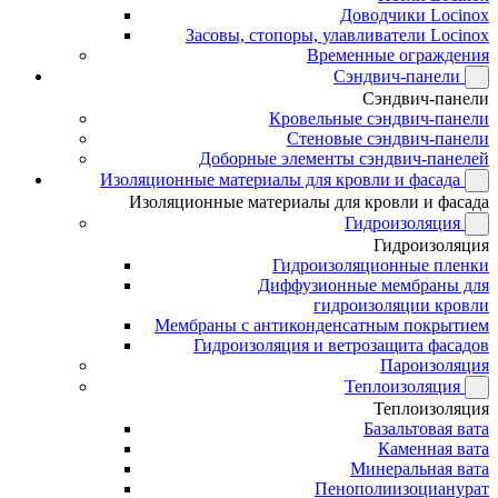
Доводчики Locinox
Засовы, стопоры, улавливатели Locinox
Временные ограждения
Сэндвич-панели
Сэндвич-панели
Кровельные сэндвич-панели
Стеновые сэндвич-панели
Доборные элементы сэндвич-панелей
Изоляционные материалы для кровли и фасада
Изоляционные материалы для кровли и фасада
Гидроизоляция
Гидроизоляция
Гидроизоляционные пленки
Диффузионные мембраны для
гидроизоляции кровли
Мембраны с антиконденсатным покрытием
Гидроизоляция и ветрозащита фасадов
Пароизоляция
Теплоизоляция
Теплоизоляция
Базальтовая вата
Каменная вата
Минеральная вата
Пенополиизоцианурат