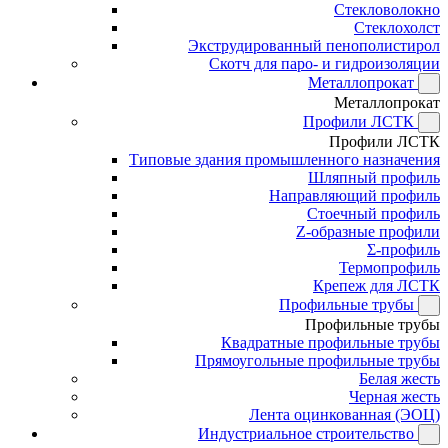
Стекловолокно
Стеклохолст
Экструдированный пенополистирол
Скотч для паро- и гидроизоляции
Металлопрокат
Металлопрокат
Профили ЛСТК
Профили ЛСТК
Типовые здания промышленного назначения
Шляпный профиль
Направляющий профиль
Стоечный профиль
Z-образные профили
Σ-профиль
Термопрофиль
Крепеж для ЛСТК
Профильные трубы
Профильные трубы
Квадратные профильные трубы
Прямоугольные профильные трубы
Белая жесть
Черная жесть
Лента оцинкованная (ЭОЦ)
Индустриальное строительство