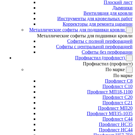
Плоский лист
Дымники
Вентиляция для кровли
Инструменты для кровельных работ
Корректоры для ремонта царапин
Металлические софиты для подшивки кровли
Металлические софиты для подшивки кровли
Софиты с полной перфорацией
Софиты с центральной перфорацией
Софиты без перфорации
Профнастил (профлист)
Профнастил (профлист)
По марке
По марке
Профлист С8
Профлист С10
Профлист МП18-1100
Профлист С20
Профлист С21
Профлист МП20
Профлист МП35-1035
Профлист С44
Профлист НС35
Профлист НС44