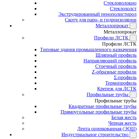
Стекловолокно
Стеклохолст
Экструдированный пенополистирол
Скотч для паро- и гидроизоляции
Металлопрокат
Металлопрокат
Профили ЛСТК
Профили ЛСТК
Типовые здания промышленного назначения
Шляпный профиль
Направляющий профиль
Стоечный профиль
Z-образные профили
Σ-профиль
Термопрофиль
Крепеж для ЛСТК
Профильные трубы
Профильные трубы
Квадратные профильные трубы
Прямоугольные профильные трубы
Белая жесть
Черная жесть
Лента оцинкованная (ЭОЦ)
Индустриальное строительство