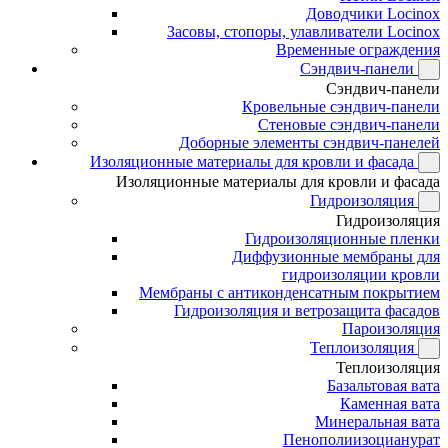
Доводчики Locinox
Засовы, стопоры, улавливатели Locinox
Временные ограждения
Сэндвич-панели
Сэндвич-панели
Кровельные сэндвич-панели
Стеновые сэндвич-панели
Доборные элементы сэндвич-панелей
Изоляционные материалы для кровли и фасада
Изоляционные материалы для кровли и фасада
Гидроизоляция
Гидроизоляция
Гидроизоляционные пленки
Диффузионные мембраны для
гидроизоляции кровли
Мембраны с антиконденсатным покрытием
Гидроизоляция и ветрозащита фасадов
Пароизоляция
Теплоизоляция
Теплоизоляция
Базальтовая вата
Каменная вата
Минеральная вата
Пенополиизоцианурат