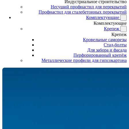
Индустриальное строительство
Несущий профнастил для перекрытий
Профнастил для сталебетонных перекрытий
Комплектующие
Комплектующие
Крепеж
Крепеж
Кровельные саморезы
Стад-болты
Для забора и фасада
Перфорированный крепёж
Металлические профили для гипсокартона