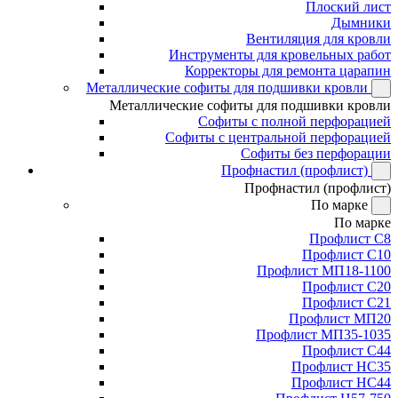
Плоский лист
Дымники
Вентиляция для кровли
Инструменты для кровельных работ
Корректоры для ремонта царапин
Металлические софиты для подшивки кровли
Металлические софиты для подшивки кровли
Софиты с полной перфорацией
Софиты с центральной перфорацией
Софиты без перфорации
Профнастил (профлист)
Профнастил (профлист)
По марке
По марке
Профлист С8
Профлист С10
Профлист МП18-1100
Профлист С20
Профлист С21
Профлист МП20
Профлист МП35-1035
Профлист С44
Профлист НС35
Профлист НС44