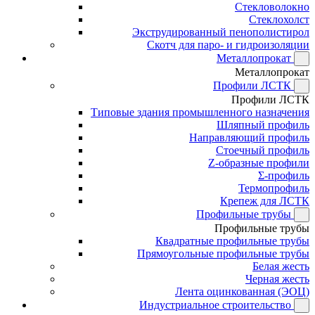
Стекловолокно
Стеклохолст
Экструдированный пенополистирол
Скотч для паро- и гидроизоляции
Металлопрокат
Металлопрокат
Профили ЛСТК
Профили ЛСТК
Типовые здания промышленного назначения
Шляпный профиль
Направляющий профиль
Стоечный профиль
Z-образные профили
Σ-профиль
Термопрофиль
Крепеж для ЛСТК
Профильные трубы
Профильные трубы
Квадратные профильные трубы
Прямоугольные профильные трубы
Белая жесть
Черная жесть
Лента оцинкованная (ЭОЦ)
Индустриальное строительство