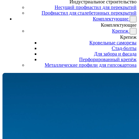
Индустриальное строительство
Несущий профнастил для перекрытий
Профнастил для сталебетонных перекрытий
Комплектующие
Комплектующие
Крепеж
Крепеж
Кровельные саморезы
Стад-болты
Для забора и фасада
Перфорированный крепёж
Металлические профили для гипсокартона