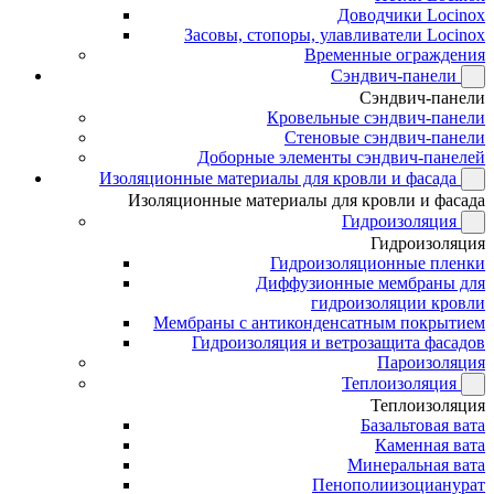
Доводчики Locinox
Засовы, стопоры, улавливатели Locinox
Временные ограждения
Сэндвич-панели
Сэндвич-панели
Кровельные сэндвич-панели
Стеновые сэндвич-панели
Доборные элементы сэндвич-панелей
Изоляционные материалы для кровли и фасада
Изоляционные материалы для кровли и фасада
Гидроизоляция
Гидроизоляция
Гидроизоляционные пленки
Диффузионные мембраны для
гидроизоляции кровли
Мембраны с антиконденсатным покрытием
Гидроизоляция и ветрозащита фасадов
Пароизоляция
Теплоизоляция
Теплоизоляция
Базальтовая вата
Каменная вата
Минеральная вата
Пенополиизоцианурат