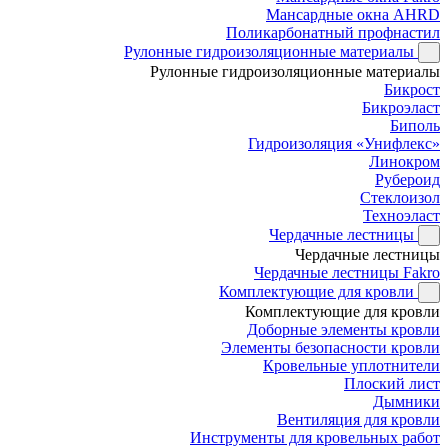
Мансардные окна AHRD
Поликарбонатный профнастил
Рулонные гидроизоляционные материалы
Рулонные гидроизоляционные материалы
Бикрост
Бикроэласт
Биполь
Гидроизоляция «Унифлекс»
Линокром
Рубероид
Стеклоизол
Техноэласт
Чердачные лестницы
Чердачные лестницы
Чердачные лестницы Fakro
Комплектующие для кровли
Комплектующие для кровли
Доборные элементы кровли
Элементы безопасности кровли
Кровельные уплотнители
Плоский лист
Дымники
Вентиляция для кровли
Инструменты для кровельных работ