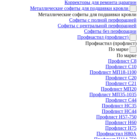
Корректоры для ремонта царапин
Металлические софиты для подшивки кровли
Металлические софиты для подшивки кровли
Софиты с полной перфорацией
Софиты с центральной перфорацией
Софиты без перфорации
Профнастил (профлист)
Профнастил (профлист)
По марке
По марке
Профлист С8
Профлист С10
Профлист МП18-1100
Профлист С20
Профлист С21
Профлист МП20
Профлист МП35-1035
Профлист С44
Профлист НС35
Профлист НС44
Профлист Н57-750
Профлист Н60
Профлист Н75
Профнастил Н80А