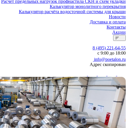
Расчет предельных нагрузок профнастила СКН и схем укладки
Калькулятор монолитного перекрытия
Калькулятор расчёта водосточной системы для крыши
Новости
Доставка и оплата
Контакты
Акции
8 (495) 221-64-55
с 9:00 до 18:00
info@poetalon.ru
Адрес скопирован