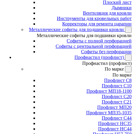
Плоский лист
Дымники
Вентиляция для кровли
Инструменты для кровельных работ
Корректоры для ремонта царапин
Металлические софиты для подшивки кровли
Металлические софиты для подшивки кровли
Софиты с полной перфорацией
Софиты с центральной перфорацией
Софиты без перфорации
Профнастил (профлист)
Профнастил (профлист)
По марке
По марке
Профлист С8
Профлист С10
Профлист МП18-1100
Профлист С20
Профлист С21
Профлист МП20
Профлист МП35-1035
Профлист С44
Профлист НС35
Профлист НС44