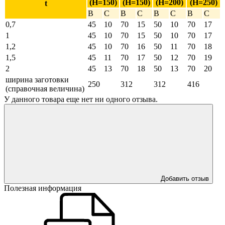
(Н=150)
(Н=150)
(Н=200)
(Н=250)
t
В
С
В
С
В
С
В
С
0,7
45
10
70
15
50
10
70
17
1
45
10
70
15
50
10
70
17
1,2
45
10
70
16
50
11
70
18
1,5
45
11
70
17
50
12
70
19
2
45
13
70
18
50
13
70
20
ширина заготовки
250
312
312
416
(справочная величина)
У данного товара еще нет ни одного отзыва.
Добавить отзыв
Полезная информация