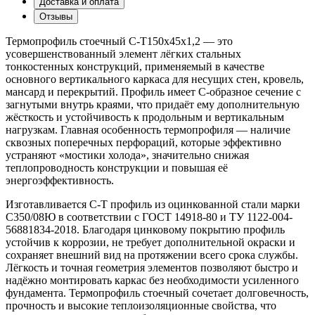
Доставка и оплата
Отзывы
Термопрофиль стоечный С-T150x45x1,2 — это
усовершенствованный элемент лёгких стальных
тонкостенных конструкций, применяемый в качестве
основного вертикального каркаса для несущих стен, кровель,
мансард и перекрытий. Профиль имеет С-образное сечение с
загнутыми внутрь краями, что придаёт ему дополнительную
жёсткость и устойчивость к продольным и вертикальным
нагрузкам. Главная особенность термопрофиля — наличие
сквозных поперечных перфораций, которые эффективно
устраняют «мостики холода», значительно снижая
теплопроводность конструкции и повышая её
энергоэффективность.
Изготавливается С-T профиль из оцинкованной стали марки
С350/08Ю в соответствии с ГОСТ 14918-80 и ТУ 1122-004-
56881834-2018. Благодаря цинковому покрытию профиль
устойчив к коррозии, не требует дополнительной окраски и
сохраняет внешний вид на протяжении всего срока службы.
Лёгкость и точная геометрия элементов позволяют быстро и
надёжно монтировать каркас без необходимости усиленного
фундамента. Термопрофиль стоечный сочетает долговечность,
прочность и высокие теплоизоляционные свойства, что