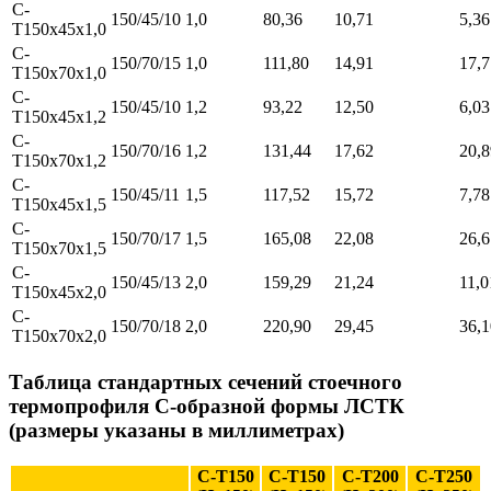
С-
150/45/10
1,0
80,36
10,71
5,36
T150х45х1,0
С-
150/70/15
1,0
111,80
14,91
17,7
T150х70х1,0
С-
150/45/10
1,2
93,22
12,50
6,03
T150х45х1,2
С-
150/70/16
1,2
131,44
17,62
20,8
T150х70х1,2
С-
150/45/11
1,5
117,52
15,72
7,78
T150х45х1,5
С-
150/70/17
1,5
165,08
22,08
26,6
T150х70х1,5
С-
150/45/13
2,0
159,29
21,24
11,0
T150х45х2,0
С-
150/70/18
2,0
220,90
29,45
36,1
T150х70х2,0
Таблица стандартных сечений cтоечного
термопрофиля С-образной формы ЛСТК
(размеры указаны в миллиметрах)
С-T150
С-T150
С-T200
С-T250