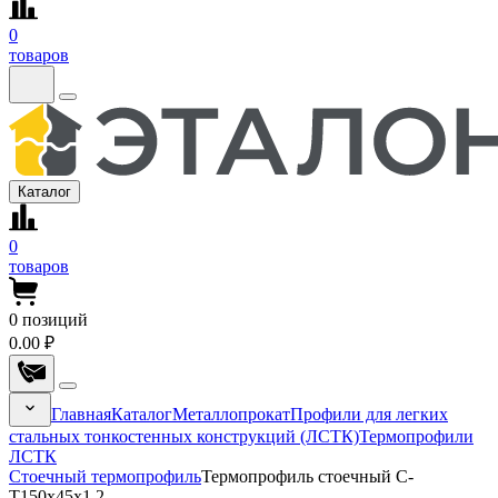
0
товаров
Каталог
0
товаров
0
позиций
0.00 ₽
Главная
Каталог
Металлопрокат
Профили для легких
стальных тонкостенных конструкций (ЛСТК)
Термопрофили
ЛСТК
Стоечный термопрофиль
Термопрофиль стоечный С-
T150x45x1,2