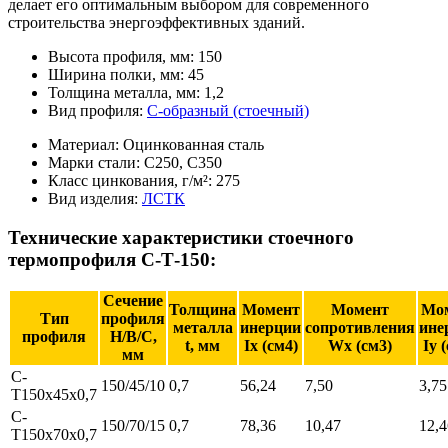
делает его оптимальным выбором для современного
строительства энергоэффективных зданий.
Высота профиля, мм:
150
Ширина полки, мм:
45
Толщина металла, мм:
1,2
Вид профиля:
С-образный (стоечный)
Материал:
Оцинкованная сталь
Марки стали:
С250, С350
Класс цинкования, г/м²:
275
Вид изделия:
ЛСТК
Технические характеристики стоечного
термопрофиля С-Т-150:
Сечение
Толщина
Момент
Момент
Мо
Тип
профиля
металла
инерции
сопротивления
ине
профиля
Н/В/С,
t, мм
Ix (см4)
Wx (см3)
Iy 
мм
С-
150/45/10
0,7
56,24
7,50
3,75
T150х45х0,7
С-
150/70/15
0,7
78,36
10,47
12,4
T150х70х0,7