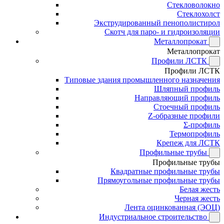
Стекловолокно
Стеклохолст
Экструдированный пенополистирол
Скотч для паро- и гидроизоляции
Металлопрокат
Металлопрокат
Профили ЛСТК
Профили ЛСТК
Типовые здания промышленного назначения
Шляпный профиль
Направляющий профиль
Стоечный профиль
Z-образные профили
Σ-профиль
Термопрофиль
Крепеж для ЛСТК
Профильные трубы
Профильные трубы
Квадратные профильные трубы
Прямоугольные профильные трубы
Белая жесть
Черная жесть
Лента оцинкованная (ЭОЦ)
Индустриальное строительство