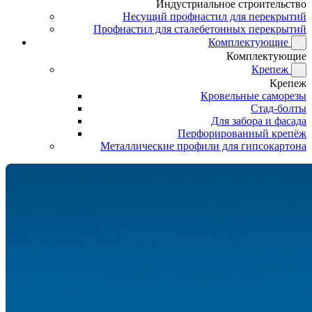
Индустриальное строительство
Несущий профнастил для перекрытий
Профнастил для сталебетонных перекрытий
Комплектующие
Комплектующие
Крепеж
Крепеж
Кровельные саморезы
Стад-болты
Для забора и фасада
Перфорированный крепёж
Металлические профили для гипсокартона