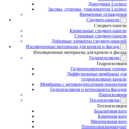
Доводчики Locinox
Засовы, стопоры, улавливатели Locinox
Временные ограждения
Сэндвич-панели
Сэндвич-панели
Кровельные сэндвич-панели
Стеновые сэндвич-панели
Доборные элементы сэндвич-панелей
Изоляционные материалы для кровли и фасада
Изоляционные материалы для кровли и фасада
Гидроизоляция
Гидроизоляция
Гидроизоляционные пленки
Диффузионные мембраны для
гидроизоляции кровли
Мембраны с антиконденсатным покрытием
Гидроизоляция и ветрозащита фасадов
Пароизоляция
Теплоизоляция
Теплоизоляция
Базальтовая вата
Каменная вата
Минеральная вата
Пенополиизоцианурат