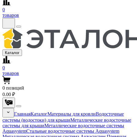
0
товаров
Каталог
0
товаров
0
позиций
0.00 ₽
Главная
Каталог
Материалы для кровли
Водосточные
системы (водостоки) для крыши
Металлические водосточные
системы для крыши
Металлические водосточные системы
Aquasystem
Стальные водосточные системы Aquasystem
Металлическая водосточная система Аквасистем Премиум