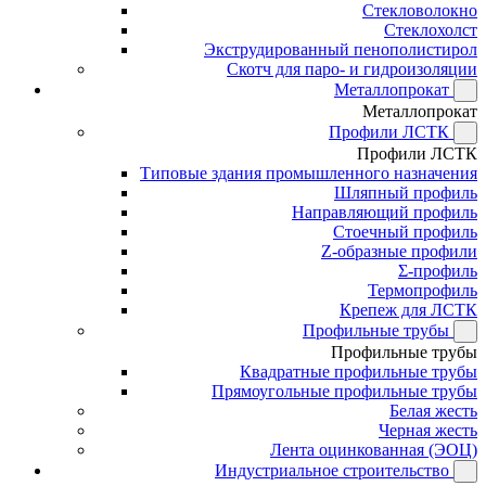
Стекловолокно
Стеклохолст
Экструдированный пенополистирол
Скотч для паро- и гидроизоляции
Металлопрокат
Металлопрокат
Профили ЛСТК
Профили ЛСТК
Типовые здания промышленного назначения
Шляпный профиль
Направляющий профиль
Стоечный профиль
Z-образные профили
Σ-профиль
Термопрофиль
Крепеж для ЛСТК
Профильные трубы
Профильные трубы
Квадратные профильные трубы
Прямоугольные профильные трубы
Белая жесть
Черная жесть
Лента оцинкованная (ЭОЦ)
Индустриальное строительство