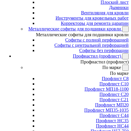
Плоский лист
Дымники
Вентиляция для кровли
Инструменты для кровельных работ
Корректоры для ремонта царапин
Металлические софиты для подшивки кровли
Металлические софиты для подшивки кровли
Софиты с полной перфорацией
Софиты с центральной перфорацией
Софиты без перфорации
Профнастил (профлист)
Профнастил (профлист)
По марке
По марке
Профлист С8
Профлист С10
Профлист МП18-1100
Профлист С20
Профлист С21
Профлист МП20
Профлист МП35-1035
Профлист С44
Профлист НС35
Профлист НС44