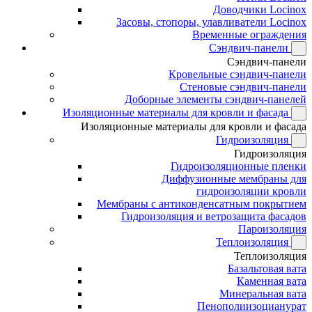
Доводчики Locinox
Засовы, стопоры, улавливатели Locinox
Временные ограждения
Сэндвич-панели
Сэндвич-панели
Кровельные сэндвич-панели
Стеновые сэндвич-панели
Доборные элементы сэндвич-панелей
Изоляционные материалы для кровли и фасада
Изоляционные материалы для кровли и фасада
Гидроизоляция
Гидроизоляция
Гидроизоляционные пленки
Диффузионные мембраны для
гидроизоляции кровли
Мембраны с антиконденсатным покрытием
Гидроизоляция и ветрозащита фасадов
Пароизоляция
Теплоизоляция
Теплоизоляция
Базальтовая вата
Каменная вата
Минеральная вата
Пенополиизоцианурат