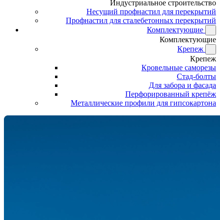
Индустриальное строительство
Несущий профнастил для перекрытий
Профнастил для сталебетонных перекрытий
Комплектующие
Комплектующие
Крепеж
Крепеж
Кровельные саморезы
Стад-болты
Для забора и фасада
Перфорированный крепёж
Металлические профили для гипсокартона