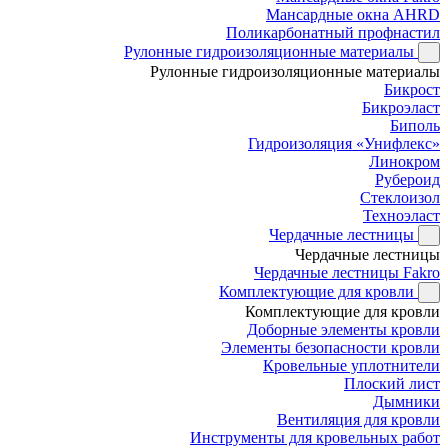
Мансардные окна AHRD
Поликарбонатный профнастил
Рулонные гидроизоляционные материалы
Рулонные гидроизоляционные материалы
Бикрост
Бикроэласт
Биполь
Гидроизоляция «Унифлекс»
Линокром
Рубероид
Стеклоизол
Техноэласт
Чердачные лестницы
Чердачные лестницы
Чердачные лестницы Fakro
Комплектующие для кровли
Комплектующие для кровли
Доборные элементы кровли
Элементы безопасности кровли
Кровельные уплотнители
Плоский лист
Дымники
Вентиляция для кровли
Инструменты для кровельных работ