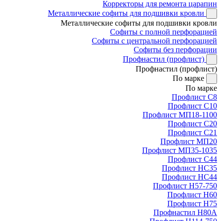
Корректоры для ремонта царапин
Металлические софиты для подшивки кровли
Металлические софиты для подшивки кровли
Софиты с полной перфорацией
Софиты с центральной перфорацией
Софиты без перфорации
Профнастил (профлист)
Профнастил (профлист)
По марке
По марке
Профлист С8
Профлист С10
Профлист МП18-1100
Профлист С20
Профлист С21
Профлист МП20
Профлист МП35-1035
Профлист С44
Профлист НС35
Профлист НС44
Профлист Н57-750
Профлист Н60
Профлист Н75
Профнастил Н80А