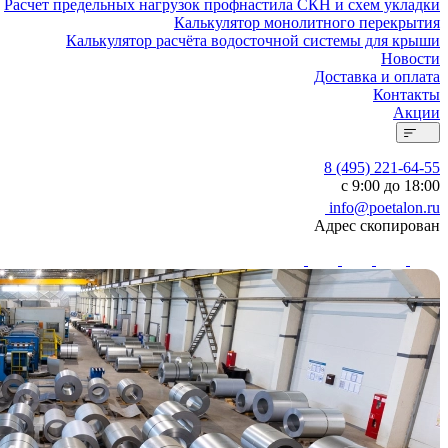
Расчет предельных нагрузок профнастила СКН и схем укладки
Калькулятор монолитного перекрытия
Калькулятор расчёта водосточной системы для крыши
Новости
Доставка и оплата
Контакты
Акции
8 (495) 221-64-55
с 9:00 до 18:00
info@poetalon.ru
Адрес скопирован