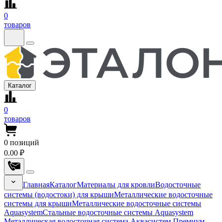
0
товаров
Каталог
0
товаров
0
позиций
0.00 ₽
Главная
Каталог
Материалы для кровли
Водосточные
системы (водостоки) для крыши
Металлические водосточные
системы для крыши
Металлические водосточные системы
Aquasystem
Стальные водосточные системы Aquasystem
Металлическая водосточная система Аквасистем Премиум