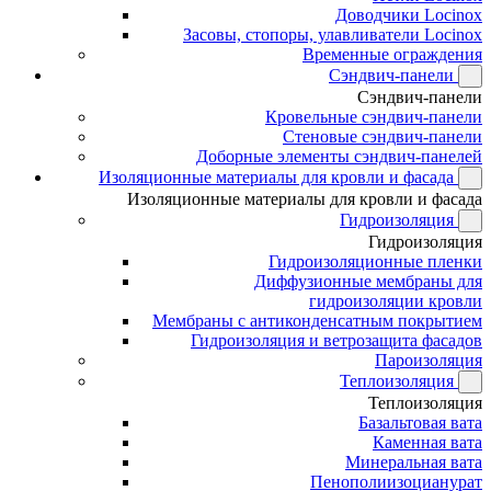
Доводчики Locinox
Засовы, стопоры, улавливатели Locinox
Временные ограждения
Сэндвич-панели
Сэндвич-панели
Кровельные сэндвич-панели
Стеновые сэндвич-панели
Доборные элементы сэндвич-панелей
Изоляционные материалы для кровли и фасада
Изоляционные материалы для кровли и фасада
Гидроизоляция
Гидроизоляция
Гидроизоляционные пленки
Диффузионные мембраны для
гидроизоляции кровли
Мембраны с антиконденсатным покрытием
Гидроизоляция и ветрозащита фасадов
Пароизоляция
Теплоизоляция
Теплоизоляция
Базальтовая вата
Каменная вата
Минеральная вата
Пенополиизоцианурат