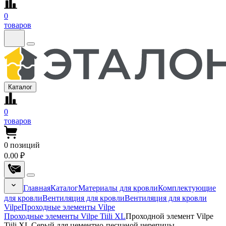
0
товаров
Каталог
0
товаров
0
позиций
0.00 ₽
Главная
Каталог
Материалы для кровли
Комплектующие
для кровли
Вентиляция для кровли
Вентиляция для кровли
Vilpe
Проходные элементы Vilpe
Проходные элементы Vilpe Tiili XL
Проходной элемент Vilpe
Tiili XL Серый для цементно-песчаной черепицы