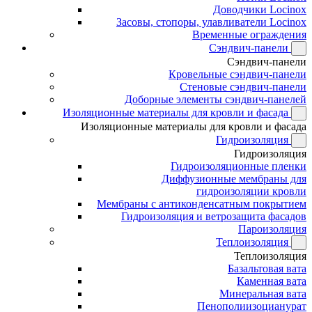
Доводчики Locinox
Засовы, стопоры, улавливатели Locinox
Временные ограждения
Сэндвич-панели
Сэндвич-панели
Кровельные сэндвич-панели
Стеновые сэндвич-панели
Доборные элементы сэндвич-панелей
Изоляционные материалы для кровли и фасада
Изоляционные материалы для кровли и фасада
Гидроизоляция
Гидроизоляция
Гидроизоляционные пленки
Диффузионные мембраны для
гидроизоляции кровли
Мембраны с антиконденсатным покрытием
Гидроизоляция и ветрозащита фасадов
Пароизоляция
Теплоизоляция
Теплоизоляция
Базальтовая вата
Каменная вата
Минеральная вата
Пенополиизоцианурат