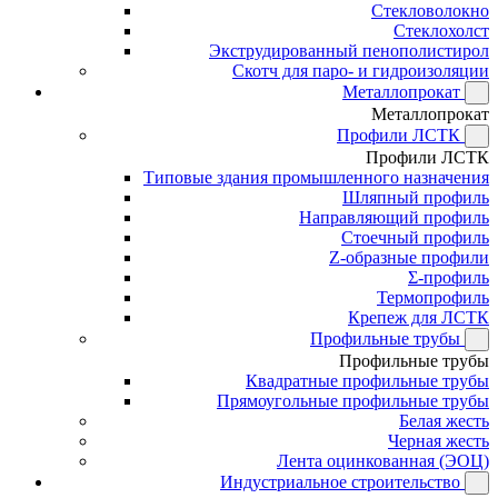
Стекловолокно
Стеклохолст
Экструдированный пенополистирол
Скотч для паро- и гидроизоляции
Металлопрокат
Металлопрокат
Профили ЛСТК
Профили ЛСТК
Типовые здания промышленного назначения
Шляпный профиль
Направляющий профиль
Стоечный профиль
Z-образные профили
Σ-профиль
Термопрофиль
Крепеж для ЛСТК
Профильные трубы
Профильные трубы
Квадратные профильные трубы
Прямоугольные профильные трубы
Белая жесть
Черная жесть
Лента оцинкованная (ЭОЦ)
Индустриальное строительство