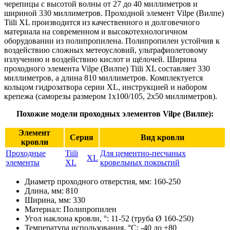
черепицы с высотой волны от 27 до 40 миллиметров и
шириной 330 миллиметров. Проходной элемент Vilpe (Вилпе)
Tiili XL производится из качественного и долговечного
материала на современном и высокотехнологичном
оборудовании из полипропилена. Полипропилен устойчив к
воздействию сложных метеоусловий, ультрафиолетовому
излучению и воздействию кислот и щёлочей. Ширина
проходного элемента Vilpe (Вилпе) Tiili XL составляет 330
миллиметров, а длина 810 миллиметров. Комплектуется
кольцом гидрозатвора серии XL, инструкцией и набором
крепежа (саморезы размером 1х100/105, 2х50 миллиметров).
Похожие модели проходных элементов Vilpe (Вилпе):
Элемент
Серия
Вид кровли
кровли
Проходные
Tiili
Для цементно-песчаных
XL
элементы
XL
кровельных покрытий
Диаметр проходного отверстия, мм:
160-250
Длина, мм:
810
Ширина, мм:
330
Материал:
Полипропилен
Угол наклона кровли, °:
11-52 (труба Ø 160-250)
Температура использования, °С:
-40 до +80