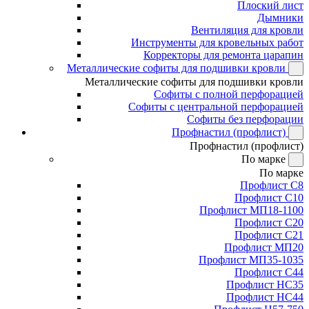
Плоский лист
Дымники
Вентиляция для кровли
Инструменты для кровельных работ
Корректоры для ремонта царапин
Металлические софиты для подшивки кровли
Металлические софиты для подшивки кровли
Софиты с полной перфорацией
Софиты с центральной перфорацией
Софиты без перфорации
Профнастил (профлист)
Профнастил (профлист)
По марке
По марке
Профлист С8
Профлист С10
Профлист МП18-1100
Профлист С20
Профлист С21
Профлист МП20
Профлист МП35-1035
Профлист С44
Профлист НС35
Профлист НС44