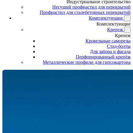
Индустриальное строительство
Несущий профнастил для перекрытий
Профнастил для сталебетонных перекрытий
Комплектующие
Комплектующие
Крепеж
Крепеж
Кровельные саморезы
Стад-болты
Для забора и фасада
Перфорированный крепёж
Металлические профили для гипсокартона