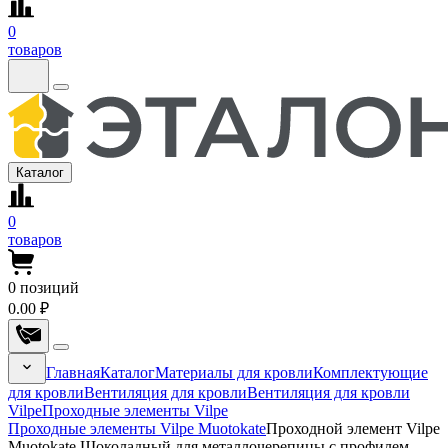
0
товаров
Каталог
0
товаров
0
позиций
0.00 ₽
Главная
Каталог
Материалы для кровли
Комплектующие
для кровли
Вентиляция для кровли
Вентиляция для кровли
Vilpe
Проходные элементы Vilpe
Проходные элементы Vilpe Muotokate
Проходной элемент Vilpe
Muotokate Шоколадный для металлочерепицы с профилем