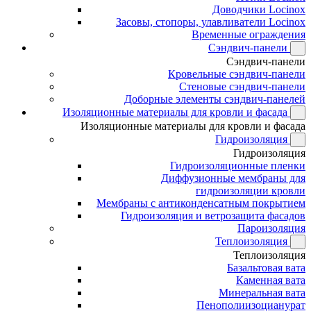
Доводчики Locinox
Засовы, стопоры, улавливатели Locinox
Временные ограждения
Сэндвич-панели
Сэндвич-панели
Кровельные сэндвич-панели
Стеновые сэндвич-панели
Доборные элементы сэндвич-панелей
Изоляционные материалы для кровли и фасада
Изоляционные материалы для кровли и фасада
Гидроизоляция
Гидроизоляция
Гидроизоляционные пленки
Диффузионные мембраны для
гидроизоляции кровли
Мембраны с антиконденсатным покрытием
Гидроизоляция и ветрозащита фасадов
Пароизоляция
Теплоизоляция
Теплоизоляция
Базальтовая вата
Каменная вата
Минеральная вата
Пенополиизоцианурат