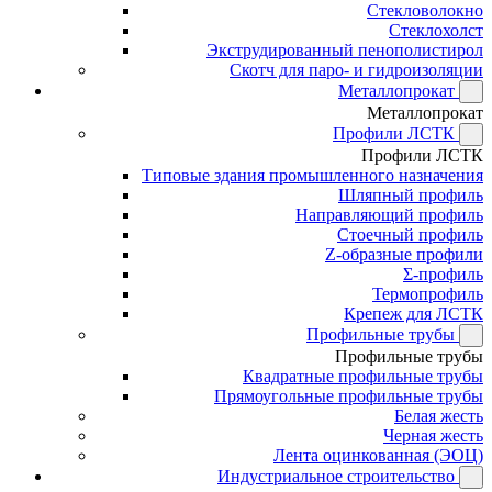
Стекловолокно
Стеклохолст
Экструдированный пенополистирол
Скотч для паро- и гидроизоляции
Металлопрокат
Металлопрокат
Профили ЛСТК
Профили ЛСТК
Типовые здания промышленного назначения
Шляпный профиль
Направляющий профиль
Стоечный профиль
Z-образные профили
Σ-профиль
Термопрофиль
Крепеж для ЛСТК
Профильные трубы
Профильные трубы
Квадратные профильные трубы
Прямоугольные профильные трубы
Белая жесть
Черная жесть
Лента оцинкованная (ЭОЦ)
Индустриальное строительство