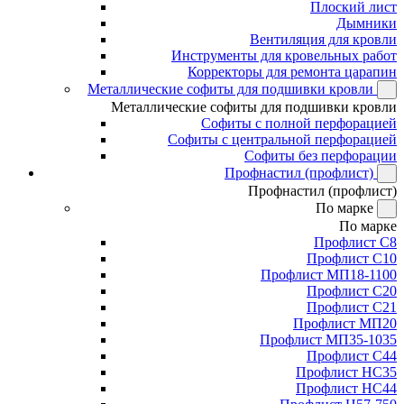
Плоский лист
Дымники
Вентиляция для кровли
Инструменты для кровельных работ
Корректоры для ремонта царапин
Металлические софиты для подшивки кровли
Металлические софиты для подшивки кровли
Софиты с полной перфорацией
Софиты с центральной перфорацией
Софиты без перфорации
Профнастил (профлист)
Профнастил (профлист)
По марке
По марке
Профлист С8
Профлист С10
Профлист МП18-1100
Профлист С20
Профлист С21
Профлист МП20
Профлист МП35-1035
Профлист С44
Профлист НС35
Профлист НС44