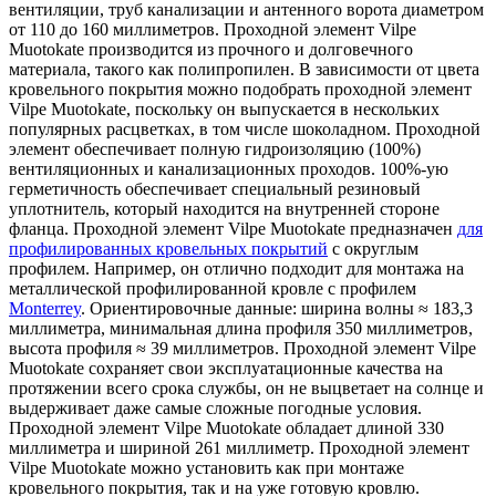
вентиляции, труб канализации и антенного ворота диаметром
от 110 до 160 миллиметров. Проходной элемент Vilpe
Muotokate производится из прочного и долговечного
материала, такого как полипропилен. В зависимости от цвета
кровельного покрытия можно подобрать проходной элемент
Vilpe Muotokate, поскольку он выпускается в нескольких
популярных расцветках, в том числе шоколадном. Проходной
элемент обеспечивает полную гидроизоляцию (100%)
вентиляционных и канализационных проходов. 100%-ую
герметичность обеспечивает специальный резиновый
уплотнитель, который находится на внутренней стороне
фланца. Проходной элемент Vilpe Muotokate предназначен
для
профилированных кровельных покрытий
с округлым
профилем. Например, он отлично подходит для монтажа на
металлической профилированной кровле с профилем
Monterrey
. Ориентировочные данные: ширина волны ≈ 183,3
миллиметра, минимальная длина профиля 350 миллиметров,
высота профиля ≈ 39 миллиметров. Проходной элемент Vilpe
Muotokate сохраняет свои эксплуатационные качества на
протяжении всего срока службы, он не выцветает на солнце и
выдерживает даже самые сложные погодные условия.
Проходной элемент Vilpe Muotokate обладает длиной 330
миллиметра и шириной 261 миллиметр. Проходной элемент
Vilpe Muotokate можно установить как при монтаже
кровельного покрытия, так и на уже готовую кровлю.