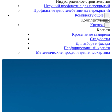
Индустриальное строительство
Несущий профнастил для перекрытий
Профнастил для сталебетонных перекрытий
Комплектующие
Комплектующие
Крепеж
Крепеж
Кровельные саморезы
Стад-болты
Для забора и фасада
Перфорированный крепёж
Металлические профили для гипсокартона