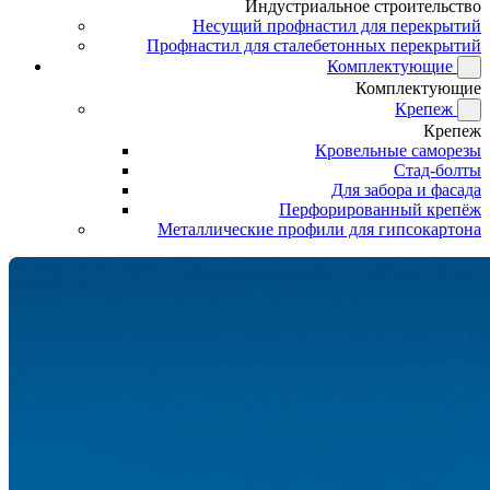
Индустриальное строительство
Несущий профнастил для перекрытий
Профнастил для сталебетонных перекрытий
Комплектующие
Комплектующие
Крепеж
Крепеж
Кровельные саморезы
Стад-болты
Для забора и фасада
Перфорированный крепёж
Металлические профили для гипсокартона