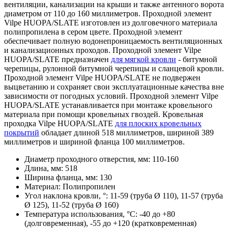
вентиляции, канализации на крыши и также антенного ворота
диаметром от 110 до 160 миллиметров. Проходной элемент
Vilpe HUOPA/SLATE изготовлен из долговечного материала
полипропилена в сером цвете. Проходной элемент
обеспечивает полную водонепроницаемость вентиляционных
и канализационных проходов. Проходной элемент Vilpe
HUOPA/SLATE предназначен
для мягкой кровли
- битумной
черепицы, рулонной битумной черепицы и сланцевой кровли.
Проходной элемент Vilpe HUOPA/SLATE не подвержен
выцветанию и сохраняет свои эксплуатационные качества вне
зависимости от погодных условий. Проходной элемент Vilpe
HUOPA/SLATE устанавливается при монтаже кровельного
материала при помощи кровельных гвоздей. Кровельная
проходка Vilpe HUOPA/SLATE
для плоских кровельных
покрытий
обладает длиной 518 миллиметров, шириной 389
миллиметров и шириной фланца 100 миллиметров.
Диаметр проходного отверстия, мм:
110-160
Длина, мм:
518
Ширина фланца, мм:
130
Материал:
Полипропилен
Угол наклона кровли, °:
11-59 (труба Ø 110), 11-57 (труба
Ø 125), 11-52 (труба Ø 160)
Температура использования, °С:
-40 до +80
(долговременная), -55 до +120 (кратковременная)