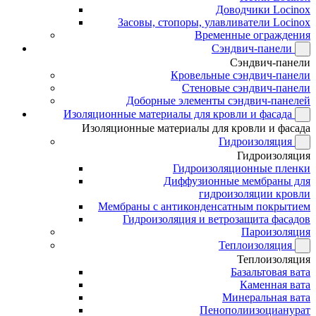
Доводчики Locinox
Засовы, стопоры, улавливатели Locinox
Временные ограждения
Сэндвич-панели
Сэндвич-панели
Кровельные сэндвич-панели
Стеновые сэндвич-панели
Доборные элементы сэндвич-панелей
Изоляционные материалы для кровли и фасада
Изоляционные материалы для кровли и фасада
Гидроизоляция
Гидроизоляция
Гидроизоляционные пленки
Диффузионные мембраны для
гидроизоляции кровли
Мембраны с антиконденсатным покрытием
Гидроизоляция и ветрозащита фасадов
Пароизоляция
Теплоизоляция
Теплоизоляция
Базальтовая вата
Каменная вата
Минеральная вата
Пенополиизоцианурат