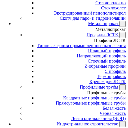
Стекловолокно
Стеклохолст
Экструдированный пенополистирол
Скотч для паро- и гидроизоляции
Металлопрокат
Металлопрокат
Профили ЛСТК
Профили ЛСТК
Типовые здания промышленного назначения
Шляпный профиль
Направляющий профиль
Стоечный профиль
Z-образные профили
Σ-профиль
Термопрофиль
Крепеж для ЛСТК
Профильные трубы
Профильные трубы
Квадратные профильные трубы
Прямоугольные профильные трубы
Белая жесть
Черная жесть
Лента оцинкованная (ЭОЦ)
Индустриальное строительство