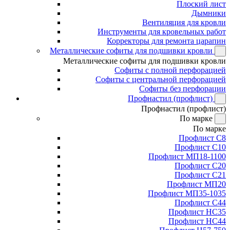
Плоский лист
Дымники
Вентиляция для кровли
Инструменты для кровельных работ
Корректоры для ремонта царапин
Металлические софиты для подшивки кровли
Металлические софиты для подшивки кровли
Софиты с полной перфорацией
Софиты с центральной перфорацией
Софиты без перфорации
Профнастил (профлист)
Профнастил (профлист)
По марке
По марке
Профлист С8
Профлист С10
Профлист МП18-1100
Профлист С20
Профлист С21
Профлист МП20
Профлист МП35-1035
Профлист С44
Профлист НС35
Профлист НС44