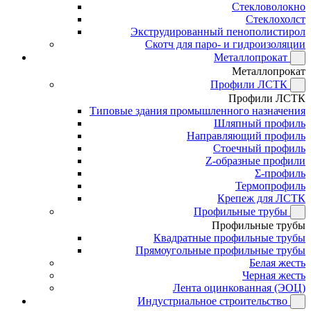
Стекловолокно
Стеклохолст
Экструдированный пенополистирол
Скотч для паро- и гидроизоляции
Металлопрокат
Металлопрокат
Профили ЛСТК
Профили ЛСТК
Типовые здания промышленного назначения
Шляпный профиль
Направляющий профиль
Стоечный профиль
Z-образные профили
Σ-профиль
Термопрофиль
Крепеж для ЛСТК
Профильные трубы
Профильные трубы
Квадратные профильные трубы
Прямоугольные профильные трубы
Белая жесть
Черная жесть
Лента оцинкованная (ЭОЦ)
Индустриальное строительство