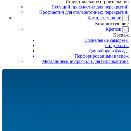
Индустриальное строительство
Несущий профнастил для перекрытий
Профнастил для сталебетонных перекрытий
Комплектующие
Комплектующие
Крепеж
Крепеж
Кровельные саморезы
Стад-болты
Для забора и фасада
Перфорированный крепёж
Металлические профили для гипсокартона