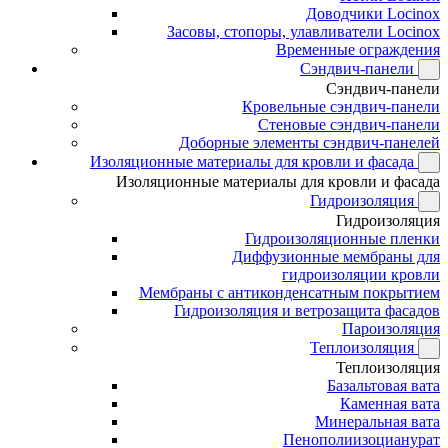
Доводчики Locinox
Засовы, стопоры, улавливатели Locinox
Временные ограждения
Сэндвич-панели
Сэндвич-панели
Кровельные сэндвич-панели
Стеновые сэндвич-панели
Доборные элементы сэндвич-панелей
Изоляционные материалы для кровли и фасада
Изоляционные материалы для кровли и фасада
Гидроизоляция
Гидроизоляция
Гидроизоляционные пленки
Диффузионные мембраны для
гидроизоляции кровли
Мембраны с антиконденсатным покрытием
Гидроизоляция и ветрозащита фасадов
Пароизоляция
Теплоизоляция
Теплоизоляция
Базальтовая вата
Каменная вата
Минеральная вата
Пенополиизоцианурат