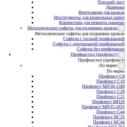
Плоский лист
Дымники
Вентиляция для кровли
Инструменты для кровельных работ
Корректоры для ремонта царапин
Металлические софиты для подшивки кровли
Металлические софиты для подшивки кровли
Софиты с полной перфорацией
Софиты с центральной перфорацией
Софиты без перфорации
Профнастил (профлист)
Профнастил (профлист)
По марке
По марке
Профлист С8
Профлист С10
Профлист МП18-1100
Профлист С20
Профлист С21
Профлист МП20
Профлист МП35-1035
Профлист С44
Профлист НС35
Профлист НС44