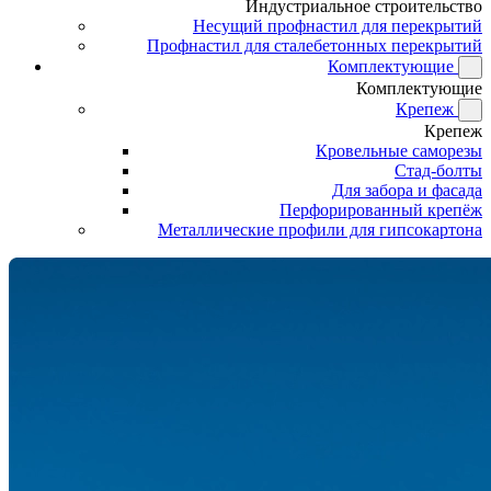
Индустриальное строительство
Несущий профнастил для перекрытий
Профнастил для сталебетонных перекрытий
Комплектующие
Комплектующие
Крепеж
Крепеж
Кровельные саморезы
Стад-болты
Для забора и фасада
Перфорированный крепёж
Металлические профили для гипсокартона