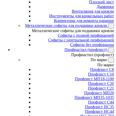
Плоский лист
Дымники
Вентиляция для кровли
Инструменты для кровельных работ
Корректоры для ремонта царапин
Металлические софиты для подшивки кровли
Металлические софиты для подшивки кровли
Софиты с полной перфорацией
Софиты с центральной перфорацией
Софиты без перфорации
Профнастил (профлист)
Профнастил (профлист)
По марке
По марке
Профлист С8
Профлист С10
Профлист МП18-1100
Профлист С20
Профлист С21
Профлист МП20
Профлист МП35-1035
Профлист С44
Профлист НС35
Профлист НС44