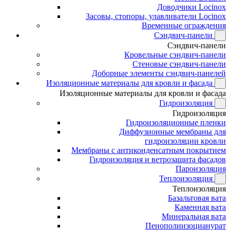
Доводчики Locinox
Засовы, стопоры, улавливатели Locinox
Временные ограждения
Сэндвич-панели
Сэндвич-панели
Кровельные сэндвич-панели
Стеновые сэндвич-панели
Доборные элементы сэндвич-панелей
Изоляционные материалы для кровли и фасада
Изоляционные материалы для кровли и фасада
Гидроизоляция
Гидроизоляция
Гидроизоляционные пленки
Диффузионные мембраны для
гидроизоляции кровли
Мембраны с антиконденсатным покрытием
Гидроизоляция и ветрозащита фасадов
Пароизоляция
Теплоизоляция
Теплоизоляция
Базальтовая вата
Каменная вата
Минеральная вата
Пенополиизоцианурат