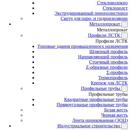
Стекловолокно
Стеклохолст
Экструдированный пенополистирол
Скотч для паро- и гидроизоляции
Металлопрокат
Металлопрокат
Профили ЛСТК
Профили ЛСТК
Типовые здания промышленного назначения
Шляпный профиль
Направляющий профиль
Стоечный профиль
Z-образные профили
Σ-профиль
Термопрофиль
Крепеж для ЛСТК
Профильные трубы
Профильные трубы
Квадратные профильные трубы
Прямоугольные профильные трубы
Белая жесть
Черная жесть
Лента оцинкованная (ЭОЦ)
Индустриальное строительство