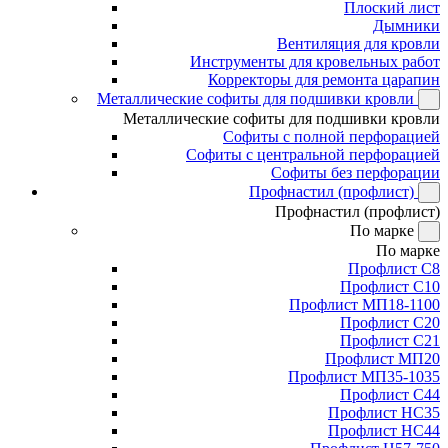
Плоский лист
Дымники
Вентиляция для кровли
Инструменты для кровельных работ
Корректоры для ремонта царапин
Металлические софиты для подшивки кровли
Металлические софиты для подшивки кровли
Софиты с полной перфорацией
Софиты с центральной перфорацией
Софиты без перфорации
Профнастил (профлист)
Профнастил (профлист)
По марке
По марке
Профлист С8
Профлист С10
Профлист МП18-1100
Профлист С20
Профлист С21
Профлист МП20
Профлист МП35-1035
Профлист С44
Профлист НС35
Профлист НС44