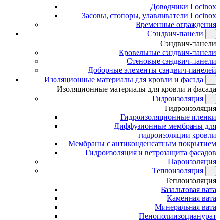
Доводчики Locinox
Засовы, стопоры, улавливатели Locinox
Временные ограждения
Сэндвич-панели
Сэндвич-панели
Кровельные сэндвич-панели
Стеновые сэндвич-панели
Доборные элементы сэндвич-панелей
Изоляционные материалы для кровли и фасада
Изоляционные материалы для кровли и фасада
Гидроизоляция
Гидроизоляция
Гидроизоляционные пленки
Диффузионные мембраны для
гидроизоляции кровли
Мембраны с антиконденсатным покрытием
Гидроизоляция и ветрозащита фасадов
Пароизоляция
Теплоизоляция
Теплоизоляция
Базальтовая вата
Каменная вата
Минеральная вата
Пенополиизоцианурат