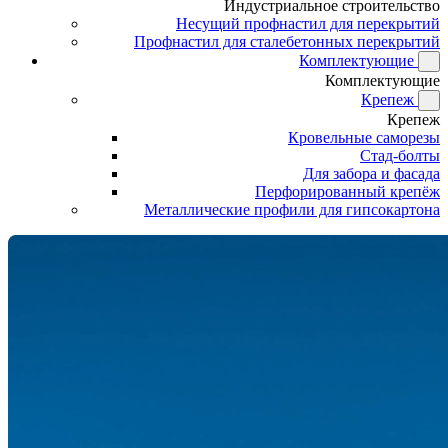
Индустриальное строительство
Несущий профнастил для перекрытий
Профнастил для сталебетонных перекрытий
Комплектующие
Комплектующие
Крепеж
Крепеж
Кровельные саморезы
Стад-болты
Для забора и фасада
Перфорированный крепёж
Металлические профили для гипсокартона