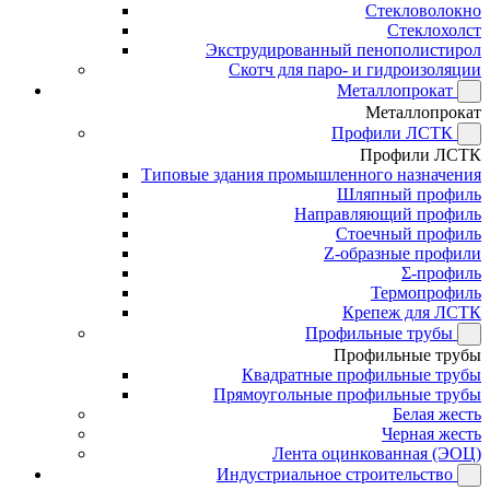
Стекловолокно
Стеклохолст
Экструдированный пенополистирол
Скотч для паро- и гидроизоляции
Металлопрокат
Металлопрокат
Профили ЛСТК
Профили ЛСТК
Типовые здания промышленного назначения
Шляпный профиль
Направляющий профиль
Стоечный профиль
Z-образные профили
Σ-профиль
Термопрофиль
Крепеж для ЛСТК
Профильные трубы
Профильные трубы
Квадратные профильные трубы
Прямоугольные профильные трубы
Белая жесть
Черная жесть
Лента оцинкованная (ЭОЦ)
Индустриальное строительство