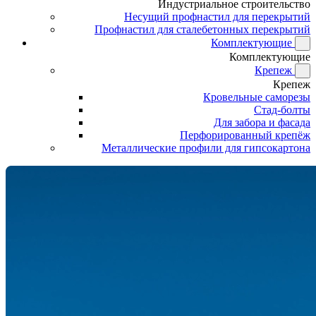
Индустриальное строительство
Несущий профнастил для перекрытий
Профнастил для сталебетонных перекрытий
Комплектующие
Комплектующие
Крепеж
Крепеж
Кровельные саморезы
Стад-болты
Для забора и фасада
Перфорированный крепёж
Металлические профили для гипсокартона