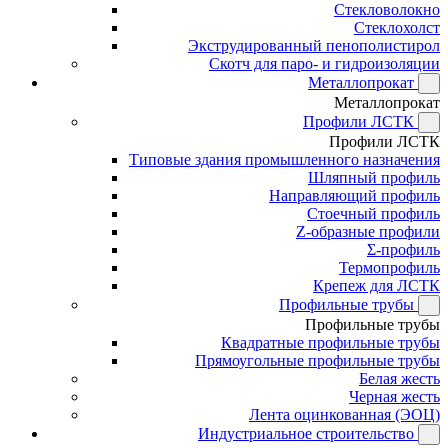
Стекловолокно
Стеклохолст
Экструдированный пенополистирол
Скотч для паро- и гидроизоляции
Металлопрокат
Металлопрокат
Профили ЛСТК
Профили ЛСТК
Типовые здания промышленного назначения
Шляпный профиль
Направляющий профиль
Стоечный профиль
Z-образные профили
Σ-профиль
Термопрофиль
Крепеж для ЛСТК
Профильные трубы
Профильные трубы
Квадратные профильные трубы
Прямоугольные профильные трубы
Белая жесть
Черная жесть
Лента оцинкованная (ЭОЦ)
Индустриальное строительство