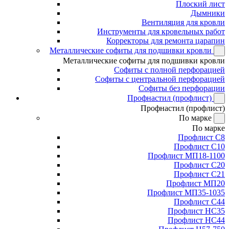
Плоский лист
Дымники
Вентиляция для кровли
Инструменты для кровельных работ
Корректоры для ремонта царапин
Металлические софиты для подшивки кровли
Металлические софиты для подшивки кровли
Софиты с полной перфорацией
Софиты с центральной перфорацией
Софиты без перфорации
Профнастил (профлист)
Профнастил (профлист)
По марке
По марке
Профлист С8
Профлист С10
Профлист МП18-1100
Профлист С20
Профлист С21
Профлист МП20
Профлист МП35-1035
Профлист С44
Профлист НС35
Профлист НС44