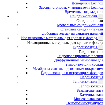
Доводчики Locinox
Засовы, стопоры, улавливатели Locinox
Временные ограждения
Сэндвич-панели
Сэндвич-панели
Кровельные сэндвич-панели
Стеновые сэндвич-панели
Доборные элементы сэндвич-панелей
Изоляционные материалы для кровли и фасада
Изоляционные материалы для кровли и фасада
Гидроизоляция
Гидроизоляция
Гидроизоляционные пленки
Диффузионные мембраны для
гидроизоляции кровли
Мембраны с антиконденсатным покрытием
Гидроизоляция и ветрозащита фасадов
Пароизоляция
Теплоизоляция
Теплоизоляция
Базальтовая вата
Каменная вата
Минеральная вата
Пенополиизоцианурат