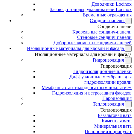
Доводчики Locinox
Засовы, стопоры, улавливатели Locinox
Временные ограждения
Сэндвич-панели
Сэндвич-панели
Кровельные сэндвич-панели
Стеновые сэндвич-панели
Доборные элементы сэндвич-панелей
Изоляционные материалы для кровли и фасада
Изоляционные материалы для кровли и фасада
Гидроизоляция
Гидроизоляция
Гидроизоляционные пленки
Диффузионные мембраны для
гидроизоляции кровли
Мембраны с антиконденсатным покрытием
Гидроизоляция и ветрозащита фасадов
Пароизоляция
Теплоизоляция
Теплоизоляция
Базальтовая вата
Каменная вата
Минеральная вата
Пенополиизоцианурат