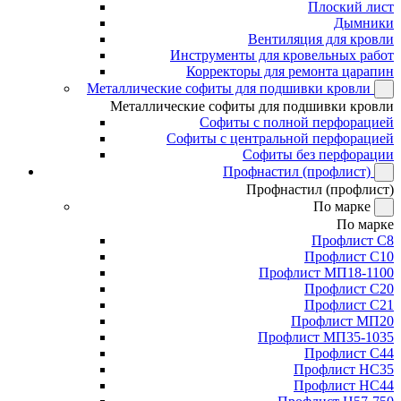
Плоский лист
Дымники
Вентиляция для кровли
Инструменты для кровельных работ
Корректоры для ремонта царапин
Металлические софиты для подшивки кровли
Металлические софиты для подшивки кровли
Софиты с полной перфорацией
Софиты с центральной перфорацией
Софиты без перфорации
Профнастил (профлист)
Профнастил (профлист)
По марке
По марке
Профлист С8
Профлист С10
Профлист МП18-1100
Профлист С20
Профлист С21
Профлист МП20
Профлист МП35-1035
Профлист С44
Профлист НС35
Профлист НС44