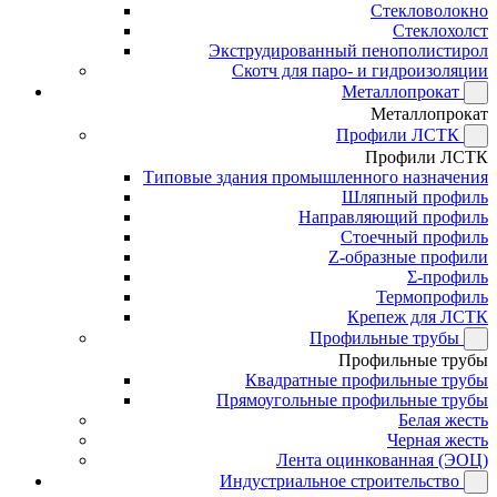
Стекловолокно
Стеклохолст
Экструдированный пенополистирол
Скотч для паро- и гидроизоляции
Металлопрокат
Металлопрокат
Профили ЛСТК
Профили ЛСТК
Типовые здания промышленного назначения
Шляпный профиль
Направляющий профиль
Стоечный профиль
Z-образные профили
Σ-профиль
Термопрофиль
Крепеж для ЛСТК
Профильные трубы
Профильные трубы
Квадратные профильные трубы
Прямоугольные профильные трубы
Белая жесть
Черная жесть
Лента оцинкованная (ЭОЦ)
Индустриальное строительство