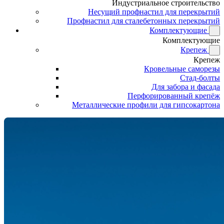
Индустриальное строительство
Несущий профнастил для перекрытий
Профнастил для сталебетонных перекрытий
Комплектующие
Комплектующие
Крепеж
Крепеж
Кровельные саморезы
Стад-болты
Для забора и фасада
Перфорированный крепёж
Металлические профили для гипсокартона