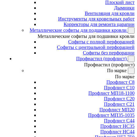
Плоский лист
Дымники
Вентиляция для кровли
Инструменты для кровельных работ
Корректоры для ремонта царапин
Металлические софиты для подшивки кровли
Металлические софиты для подшивки кровли
Софиты с полной перфорацией
Софиты с центральной перфорацией
Софиты без перфорации
Профнастил (профлист)
Профнастил (профлист)
По марке
По марке
Профлист С8
Профлист С10
Профлист МП18-1100
Профлист С20
Профлист С21
Профлист МП20
Профлист МП35-1035
Профлист С44
Профлист НС35
Профлист НС44