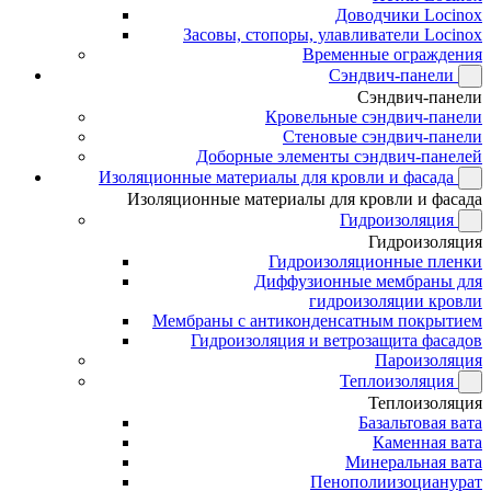
Доводчики Locinox
Засовы, стопоры, улавливатели Locinox
Временные ограждения
Сэндвич-панели
Сэндвич-панели
Кровельные сэндвич-панели
Стеновые сэндвич-панели
Доборные элементы сэндвич-панелей
Изоляционные материалы для кровли и фасада
Изоляционные материалы для кровли и фасада
Гидроизоляция
Гидроизоляция
Гидроизоляционные пленки
Диффузионные мембраны для
гидроизоляции кровли
Мембраны с антиконденсатным покрытием
Гидроизоляция и ветрозащита фасадов
Пароизоляция
Теплоизоляция
Теплоизоляция
Базальтовая вата
Каменная вата
Минеральная вата
Пенополиизоцианурат