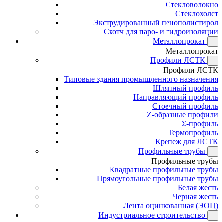
Стекловолокно
Стеклохолст
Экструдированный пенополистирол
Скотч для паро- и гидроизоляции
Металлопрокат
Металлопрокат
Профили ЛСТК
Профили ЛСТК
Типовые здания промышленного назначения
Шляпный профиль
Направляющий профиль
Стоечный профиль
Z-образные профили
Σ-профиль
Термопрофиль
Крепеж для ЛСТК
Профильные трубы
Профильные трубы
Квадратные профильные трубы
Прямоугольные профильные трубы
Белая жесть
Черная жесть
Лента оцинкованная (ЭОЦ)
Индустриальное строительство