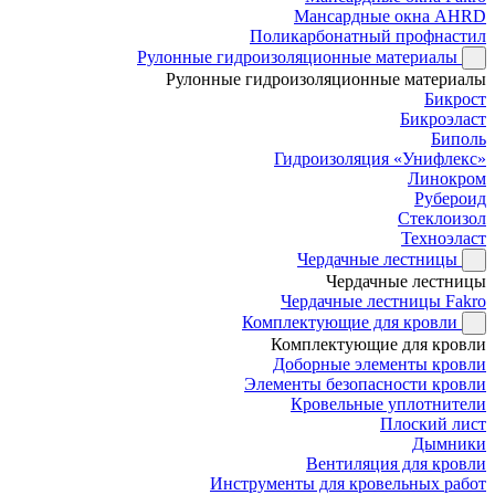
Мансардные окна AHRD
Поликарбонатный профнастил
Рулонные гидроизоляционные материалы
Рулонные гидроизоляционные материалы
Бикрост
Бикроэласт
Биполь
Гидроизоляция «Унифлекс»
Линокром
Рубероид
Стеклоизол
Техноэласт
Чердачные лестницы
Чердачные лестницы
Чердачные лестницы Fakro
Комплектующие для кровли
Комплектующие для кровли
Доборные элементы кровли
Элементы безопасности кровли
Кровельные уплотнители
Плоский лист
Дымники
Вентиляция для кровли
Инструменты для кровельных работ