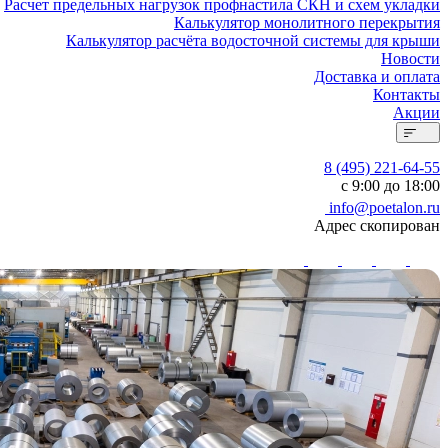
Расчет предельных нагрузок профнастила СКН и схем укладки
Калькулятор монолитного перекрытия
Калькулятор расчёта водосточной системы для крыши
Новости
Доставка и оплата
Контакты
Акции
8 (495) 221-64-55
с 9:00 до 18:00
info@poetalon.ru
Адрес скопирован