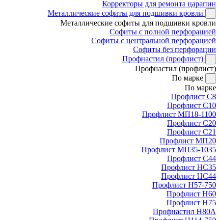
Корректоры для ремонта царапин
Металлические софиты для подшивки кровли
Металлические софиты для подшивки кровли
Софиты с полной перфорацией
Софиты с центральной перфорацией
Софиты без перфорации
Профнастил (профлист)
Профнастил (профлист)
По марке
По марке
Профлист С8
Профлист С10
Профлист МП18-1100
Профлист С20
Профлист С21
Профлист МП20
Профлист МП35-1035
Профлист С44
Профлист НС35
Профлист НС44
Профлист Н57-750
Профлист Н60
Профлист Н75
Профнастил Н80А