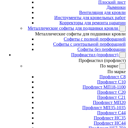
Плоский лист
Дымники
Вентиляция для кровли
Инструменты для кровельных работ
Корректоры для ремонта царапин
Металлические софиты для подшивки кровли
Металлические софиты для подшивки кровли
Софиты с полной перфорацией
Софиты с центральной перфорацией
Софиты без перфорации
Профнастил (профлист)
Профнастил (профлист)
По марке
По марке
Профлист С8
Профлист С10
Профлист МП18-1100
Профлист С20
Профлист С21
Профлист МП20
Профлист МП35-1035
Профлист С44
Профлист НС35
Профлист НС44