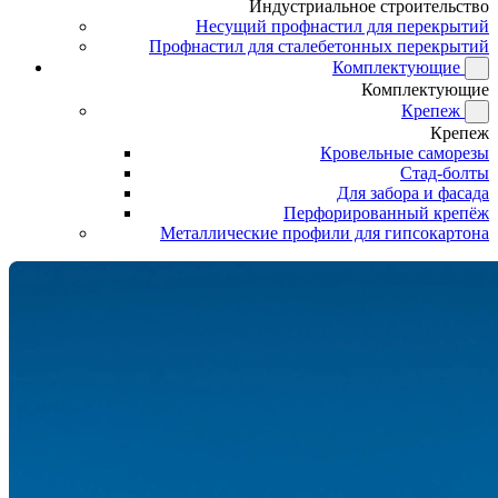
Индустриальное строительство
Несущий профнастил для перекрытий
Профнастил для сталебетонных перекрытий
Комплектующие
Комплектующие
Крепеж
Крепеж
Кровельные саморезы
Стад-болты
Для забора и фасада
Перфорированный крепёж
Металлические профили для гипсокартона