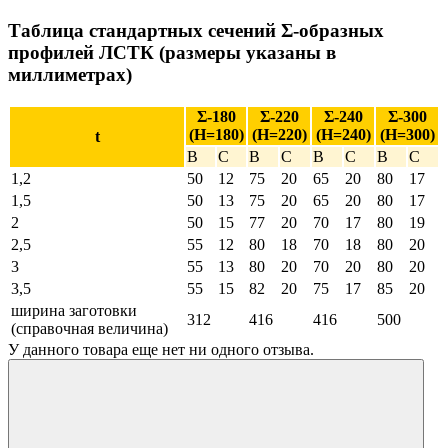
Таблица стандартных сечений Σ-образных
профилей ЛСТК (размеры указаны в
миллиметрах)
Σ-180
Σ-220
Σ-240
Σ-300
(Н=180)
(Н=220)
(Н=240)
(Н=300)
t
В
С
В
С
В
С
В
С
1,2
50
12
75
20
65
20
80
17
1,5
50
13
75
20
65
20
80
17
2
50
15
77
20
70
17
80
19
2,5
55
12
80
18
70
18
80
20
3
55
13
80
20
70
20
80
20
3,5
55
15
82
20
75
17
85
20
ширина заготовки
312
416
416
500
(справочная величина)
У данного товара еще нет ни одного отзыва.