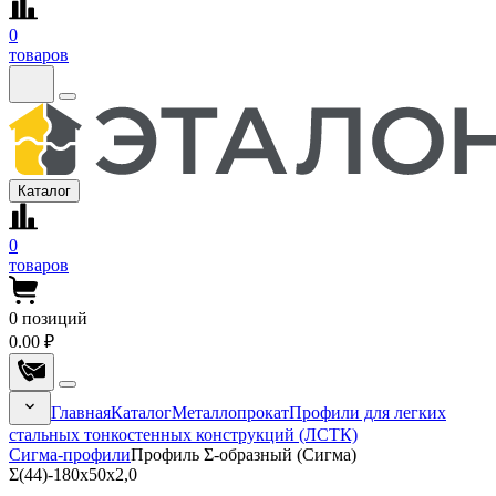
0
товаров
Каталог
0
товаров
0
позиций
0.00 ₽
Главная
Каталог
Металлопрокат
Профили для легких
стальных тонкостенных конструкций (ЛСТК)
Сигма-профили
Профиль Σ-образный (Сигма)
Σ(44)-180x50x2,0