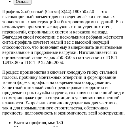
Отзывы
Профиль Σ-образный (Сигма) Σ(44)-180x50x2,0 — это
высокопрочный элемент для возведения лёгких стальных
тонкостенных конструкций и быстровозводимых зданий. Его
используют при монтаже наружных и внутренних стен,
перекрытий, стропильных систем и каркасов мансард.
Благодаря своей геометрии с несколькими рёбрами жёсткости
сигма-профиль сочетает малый вес с высокой несущей
способностью, что позволяет ему выдерживать значительные
вертикальные и продольные нагрузки. Изготавливается из
оцинкованной стали марок 250-350 в соответствии с ГОСТ
14918-80 и ГОСТ Р 52246-2004.
Процесс производства включает холодную гибку стальной
полосы, пробивку монтажных отверстий и формирование
точной формы профиля на современном оборудовании.
Защитный цинковый слой предотвращает коррозию и
продлевает срок службы изделия, сохраняя его внешний вид и
геометрию даже при эксплуатации в условиях повышенной
влажности. Σ-профиль отлично подходит как для частного,
так и для промышленного строительства, обеспечивая
прочность, долговечность и экономичность всей конструкции.
Высота профиля, мм:
180