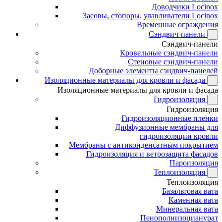
Доводчики Locinox
Засовы, стопоры, улавливатели Locinox
Временные ограждения
Сэндвич-панели
Сэндвич-панели
Кровельные сэндвич-панели
Стеновые сэндвич-панели
Доборные элементы сэндвич-панелей
Изоляционные материалы для кровли и фасада
Изоляционные материалы для кровли и фасада
Гидроизоляция
Гидроизоляция
Гидроизоляционные пленки
Диффузионные мембраны для
гидроизоляции кровли
Мембраны с антиконденсатным покрытием
Гидроизоляция и ветрозащита фасадов
Пароизоляция
Теплоизоляция
Теплоизоляция
Базальтовая вата
Каменная вата
Минеральная вата
Пенополиизоцианурат