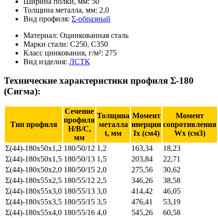
Ширина полки, мм:
50
Толщина металла, мм:
2,0
Вид профиля:
Σ-образный
Материал:
Оцинкованная сталь
Марки стали:
С250, С350
Класс цинкования, г/м²:
275
Вид изделия:
ЛСТК
Технические характеристики профиля Σ-180
(Сигма):
Сечение
Толщина
Момент
Момент
профиля
Тип профиля
металла
инерции
сопротивления
Н/В/С,
t, мм
Ix (см4)
Wx (см3)
мм
Σ(44)-180х50х1,2
180/50/12
1,2
163,34
18,23
Σ(44)-180х50х1,5
180/50/13
1,5
203,84
22,71
Σ(44)-180х50х2,0
180/50/15
2,0
275,56
30,62
Σ(44)-180х55х2,5
180/55/12
2,5
346,26
38,58
Σ(44)-180х55х3,0
180/55/13
3,0
414,42
46,05
Σ(44)-180х55х3,5
180/55/15
3,5
476,41
53,19
Σ(44)-180х55х4,0
180/55/16
4,0
545,26
60,58