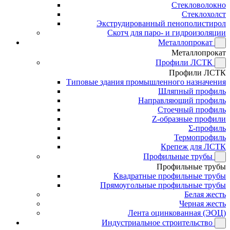
Стекловолокно
Стеклохолст
Экструдированный пенополистирол
Скотч для паро- и гидроизоляции
Металлопрокат
Металлопрокат
Профили ЛСТК
Профили ЛСТК
Типовые здания промышленного назначения
Шляпный профиль
Направляющий профиль
Стоечный профиль
Z-образные профили
Σ-профиль
Термопрофиль
Крепеж для ЛСТК
Профильные трубы
Профильные трубы
Квадратные профильные трубы
Прямоугольные профильные трубы
Белая жесть
Черная жесть
Лента оцинкованная (ЭОЦ)
Индустриальное строительство