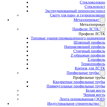
Стекловолокно
Стеклохолст
Экструдированный пенополистирол
Скотч для паро- и гидроизоляции
Металлопрокат
Металлопрокат
Профили ЛСТК
Профили ЛСТК
Типовые здания промышленного назначения
Шляпный профиль
Направляющий профиль
Стоечный профиль
Z-образные профили
Σ-профиль
Термопрофиль
Крепеж для ЛСТК
Профильные трубы
Профильные трубы
Квадратные профильные трубы
Прямоугольные профильные трубы
Белая жесть
Черная жесть
Лента оцинкованная (ЭОЦ)
Индустриальное строительство