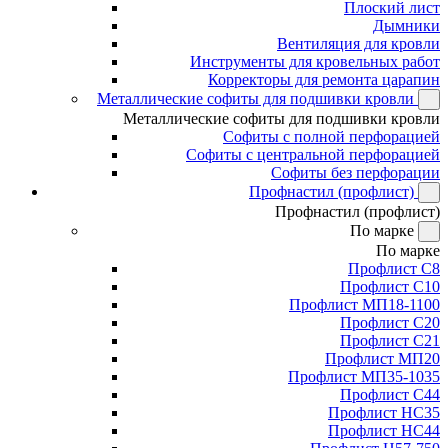
Плоский лист
Дымники
Вентиляция для кровли
Инструменты для кровельных работ
Корректоры для ремонта царапин
Металлические софиты для подшивки кровли
Металлические софиты для подшивки кровли
Софиты с полной перфорацией
Софиты с центральной перфорацией
Софиты без перфорации
Профнастил (профлист)
Профнастил (профлист)
По марке
По марке
Профлист С8
Профлист С10
Профлист МП18-1100
Профлист С20
Профлист С21
Профлист МП20
Профлист МП35-1035
Профлист С44
Профлист НС35
Профлист НС44