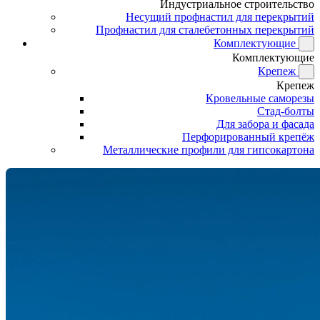
Индустриальное строительство
Несущий профнастил для перекрытий
Профнастил для сталебетонных перекрытий
Комплектующие
Комплектующие
Крепеж
Крепеж
Кровельные саморезы
Стад-болты
Для забора и фасада
Перфорированный крепёж
Металлические профили для гипсокартона