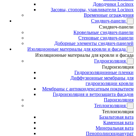
Доводчики Locinox
Засовы, стопоры, улавливатели Locinox
Временные ограждения
Сэндвич-панели
Сэндвич-панели
Кровельные сэндвич-панели
Стеновые сэндвич-панели
Доборные элементы сэндвич-панелей
Изоляционные материалы для кровли и фасада
Изоляционные материалы для кровли и фасада
Гидроизоляция
Гидроизоляция
Гидроизоляционные пленки
Диффузионные мембраны для
гидроизоляции кровли
Мембраны с антиконденсатным покрытием
Гидроизоляция и ветрозащита фасадов
Пароизоляция
Теплоизоляция
Теплоизоляция
Базальтовая вата
Каменная вата
Минеральная вата
Пенополиизоцианурат