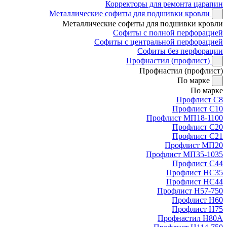
Корректоры для ремонта царапин
Металлические софиты для подшивки кровли
Металлические софиты для подшивки кровли
Софиты с полной перфорацией
Софиты с центральной перфорацией
Софиты без перфорации
Профнастил (профлист)
Профнастил (профлист)
По марке
По марке
Профлист С8
Профлист С10
Профлист МП18-1100
Профлист С20
Профлист С21
Профлист МП20
Профлист МП35-1035
Профлист С44
Профлист НС35
Профлист НС44
Профлист Н57-750
Профлист Н60
Профлист Н75
Профнастил Н80А