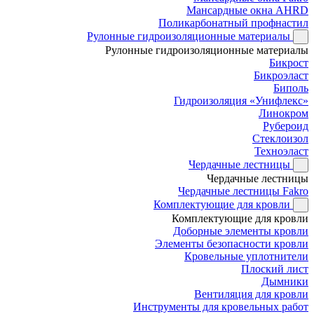
Мансардные окна AHRD
Поликарбонатный профнастил
Рулонные гидроизоляционные материалы
Рулонные гидроизоляционные материалы
Бикрост
Бикроэласт
Биполь
Гидроизоляция «Унифлекс»
Линокром
Рубероид
Стеклоизол
Техноэласт
Чердачные лестницы
Чердачные лестницы
Чердачные лестницы Fakro
Комплектующие для кровли
Комплектующие для кровли
Доборные элементы кровли
Элементы безопасности кровли
Кровельные уплотнители
Плоский лист
Дымники
Вентиляция для кровли
Инструменты для кровельных работ