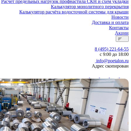
Расчет предельных нагрузок профнастила СКН и схем укладки
Калькулятор монолитного перекрытия
Калькулятор расчёта водосточной системы для крыши
Новости
Доставка и оплата
Контакты
Акции
8 (495) 221-64-55
с 9:00 до 18:00
info@poetalon.ru
Адрес скопирован