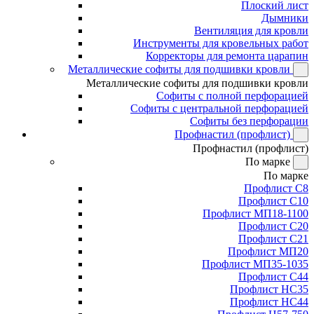
Плоский лист
Дымники
Вентиляция для кровли
Инструменты для кровельных работ
Корректоры для ремонта царапин
Металлические софиты для подшивки кровли
Металлические софиты для подшивки кровли
Софиты с полной перфорацией
Софиты с центральной перфорацией
Софиты без перфорации
Профнастил (профлист)
Профнастил (профлист)
По марке
По марке
Профлист С8
Профлист С10
Профлист МП18-1100
Профлист С20
Профлист С21
Профлист МП20
Профлист МП35-1035
Профлист С44
Профлист НС35
Профлист НС44