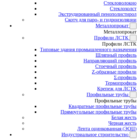
Стекловолокно
Стеклохолст
Экструдированный пенополистирол
Скотч для паро- и гидроизоляции
Металлопрокат
Металлопрокат
Профили ЛСТК
Профили ЛСТК
Типовые здания промышленного назначения
Шляпный профиль
Направляющий профиль
Стоечный профиль
Z-образные профили
Σ-профиль
Термопрофиль
Крепеж для ЛСТК
Профильные трубы
Профильные трубы
Квадратные профильные трубы
Прямоугольные профильные трубы
Белая жесть
Черная жесть
Лента оцинкованная (ЭОЦ)
Индустриальное строительство