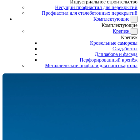
Индустриальное строительство
Несущий профнастил для перекрытий
Профнастил для сталебетонных перекрытий
Комплектующие
Комплектующие
Крепеж
Крепеж
Кровельные саморезы
Стад-болты
Для забора и фасада
Перфорированный крепёж
Металлические профили для гипсокартона