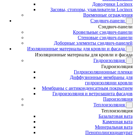
Доводчики Locinox
Засовы, стопоры, улавливатели Locinox
Временные ограждения
Сэндвич-панели
Сэндвич-панели
Кровельные сэндвич-панели
Стеновые сэндвич-панели
Доборные элементы сэндвич-панелей
Изоляционные материалы для кровли и фасада
Изоляционные материалы для кровли и фасада
Гидроизоляция
Гидроизоляция
Гидроизоляционные пленки
Диффузионные мембраны для
гидроизоляции кровли
Мембраны с антиконденсатным покрытием
Гидроизоляция и ветрозащита фасадов
Пароизоляция
Теплоизоляция
Теплоизоляция
Базальтовая вата
Каменная вата
Минеральная вата
Пенополиизоцианурат