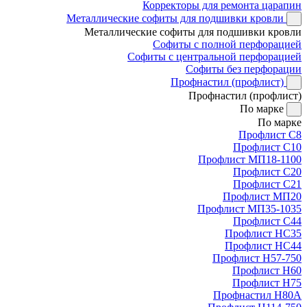
Корректоры для ремонта царапин
Металлические софиты для подшивки кровли
Металлические софиты для подшивки кровли
Софиты с полной перфорацией
Софиты с центральной перфорацией
Софиты без перфорации
Профнастил (профлист)
Профнастил (профлист)
По марке
По марке
Профлист С8
Профлист С10
Профлист МП18-1100
Профлист С20
Профлист С21
Профлист МП20
Профлист МП35-1035
Профлист С44
Профлист НС35
Профлист НС44
Профлист Н57-750
Профлист Н60
Профлист Н75
Профнастил Н80А