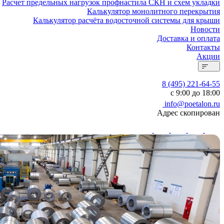
Расчет предельных нагрузок профнастила СКН и схем укладки
Калькулятор монолитного перекрытия
Калькулятор расчёта водосточной системы для крыши
Новости
Доставка и оплата
Контакты
Акции
8 (495) 221-64-55
с 9:00 до 18:00
info@poetalon.ru
Адрес скопирован