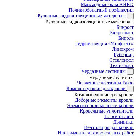
Мансардные окна AHRD
Поликарбонатный профнастил
Рулонные гидроизоляционные материалы
Рулонные гидроизоляционные материалы
Бикрост
Бикроэласт
Биполь
Гидроизоляция «Унифлекс»
Линокром
Рубероид
Стеклоизол
Техноэласт
Чердачные лестницы
Чердачные лестницы
Чердачные лестницы Fakro
Комплектующие для кровли
Комплектующие для кровли
Доборные элементы кровли
Элементы безопасности кровли
Кровельные уплотнители
Плоский лист
Дымники
Вентиляция для кровли
Инструменты для кровельных работ