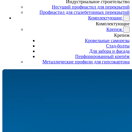
Индустриальное строительство
Несущий профнастил для перекрытий
Профнастил для сталебетонных перекрытий
Комплектующие
Комплектующие
Крепеж
Крепеж
Кровельные саморезы
Стад-болты
Для забора и фасада
Перфорированный крепёж
Металлические профили для гипсокартона