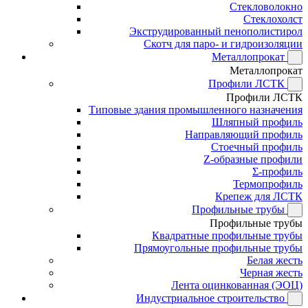
Стекловолокно
Стеклохолст
Экструдированный пенополистирол
Скотч для паро- и гидроизоляции
Металлопрокат
Металлопрокат
Профили ЛСТК
Профили ЛСТК
Типовые здания промышленного назначения
Шляпный профиль
Направляющий профиль
Стоечный профиль
Z-образные профили
Σ-профиль
Термопрофиль
Крепеж для ЛСТК
Профильные трубы
Профильные трубы
Квадратные профильные трубы
Прямоугольные профильные трубы
Белая жесть
Черная жесть
Лента оцинкованная (ЭОЦ)
Индустриальное строительство