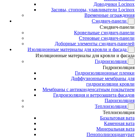
Доводчики Locinox
Засовы, стопоры, улавливатели Locinox
Временные ограждения
Сэндвич-панели
Сэндвич-панели
Кровельные сэндвич-панели
Стеновые сэндвич-панели
Доборные элементы сэндвич-панелей
Изоляционные материалы для кровли и фасада
Изоляционные материалы для кровли и фасада
Гидроизоляция
Гидроизоляция
Гидроизоляционные пленки
Диффузионные мембраны для
гидроизоляции кровли
Мембраны с антиконденсатным покрытием
Гидроизоляция и ветрозащита фасадов
Пароизоляция
Теплоизоляция
Теплоизоляция
Базальтовая вата
Каменная вата
Минеральная вата
Пенополиизоцианурат