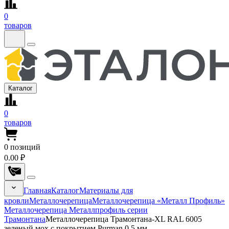
0
товаров
Каталог
0
товаров
0
позиций
0.00 ₽
Главная
Каталог
Материалы для
кровли
Металлочерепица
Металлочерепица «Металл Профиль»
Металлочерепица Металлпрофиль серии
Трамонтана
Металлочерепица Трамонтана-XL RAL 6005
зеленый мох с покрытием Purman 0.5 мм