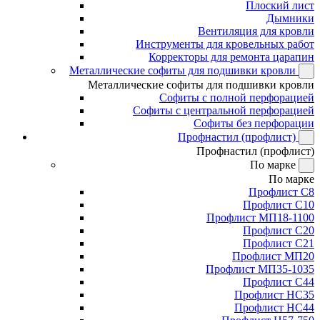
Плоский лист
Дымники
Вентиляция для кровли
Инструменты для кровельных работ
Корректоры для ремонта царапин
Металлические софиты для подшивки кровли
Металлические софиты для подшивки кровли
Софиты с полной перфорацией
Софиты с центральной перфорацией
Софиты без перфорации
Профнастил (профлист)
Профнастил (профлист)
По марке
По марке
Профлист С8
Профлист С10
Профлист МП18-1100
Профлист С20
Профлист С21
Профлист МП20
Профлист МП35-1035
Профлист С44
Профлист НС35
Профлист НС44