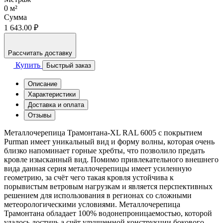
0
м²
Сумма
1 643.00 ₽
Рассчитать доставку
Купить
Быстрый заказ
Описание
Характеристики
Доставка и оплата
Отзывы
Металлочерепица Трамонтана-XL RAL 6005 с покрытием
Purman имеет уникальный вид и форму волны, которая очень
близко напоминает горные хребты, что позволило предать
кровле изысканный вид. Помимо привлекательного внешнего
вида данная серия металлочерепицы имеет усиленную
геометрию, за счёт чего такая кровля устойчива к
порывистым ветровым нагрузкам и является перспективных
решением для использования в регионах со сложными
метеорологическими условиями. Металлочерепица
Трамонтана обладает 100% водонепроницаемостью, которой
удалось достичь а счёт улучшенной конструкции бокового