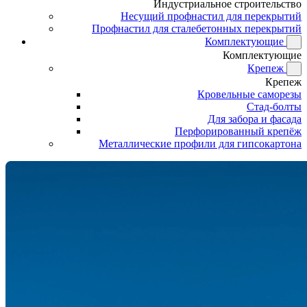
Индустриальное строительство
Несущий профнастил для перекрытий
Профнастил для сталебетонных перекрытий
Комплектующие
Комплектующие
Крепеж
Крепеж
Кровельные саморезы
Стад-болты
Для забора и фасада
Перфорированный крепёж
Металлические профили для гипсокартона