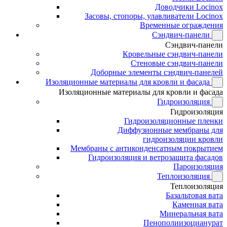
Доводчики Locinox
Засовы, стопоры, улавливатели Locinox
Временные ограждения
Сэндвич-панели
Сэндвич-панели
Кровельные сэндвич-панели
Стеновые сэндвич-панели
Доборные элементы сэндвич-панелей
Изоляционные материалы для кровли и фасада
Изоляционные материалы для кровли и фасада
Гидроизоляция
Гидроизоляция
Гидроизоляционные пленки
Диффузионные мембраны для
гидроизоляции кровли
Мембраны с антиконденсатным покрытием
Гидроизоляция и ветрозащита фасадов
Пароизоляция
Теплоизоляция
Теплоизоляция
Базальтовая вата
Каменная вата
Минеральная вата
Пенополиизоцианурат