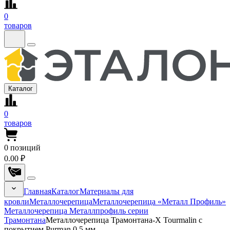
0
товаров
Каталог
0
товаров
0
позиций
0.00 ₽
Главная
Каталог
Материалы для
кровли
Металлочерепица
Металлочерепица «Металл Профиль»
Металлочерепица Металлпрофиль серии
Трамонтана
Металлочерепица Трамонтана-X Tourmalin с
покрытием Purman 0.5 мм