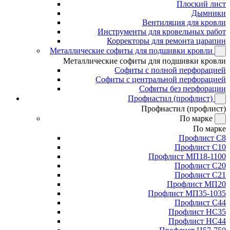
Плоский лист
Дымники
Вентиляция для кровли
Инструменты для кровельных работ
Корректоры для ремонта царапин
Металлические софиты для подшивки кровли
Металлические софиты для подшивки кровли
Софиты с полной перфорацией
Софиты с центральной перфорацией
Софиты без перфорации
Профнастил (профлист)
Профнастил (профлист)
По марке
По марке
Профлист С8
Профлист С10
Профлист МП18-1100
Профлист С20
Профлист С21
Профлист МП20
Профлист МП35-1035
Профлист С44
Профлист НС35
Профлист НС44