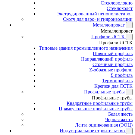
Стекловолокно
Стеклохолст
Экструдированный пенополистирол
Скотч для паро- и гидроизоляции
Металлопрокат
Металлопрокат
Профили ЛСТК
Профили ЛСТК
Типовые здания промышленного назначения
Шляпный профиль
Направляющий профиль
Стоечный профиль
Z-образные профили
Σ-профиль
Термопрофиль
Крепеж для ЛСТК
Профильные трубы
Профильные трубы
Квадратные профильные трубы
Прямоугольные профильные трубы
Белая жесть
Черная жесть
Лента оцинкованная (ЭОЦ)
Индустриальное строительство