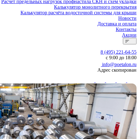
Расчет предельных нагрузок профнастила СКН и схем укладки
Калькулятор монолитного перекрытия
Калькулятор расчёта водосточной системы для крыши
Новости
Доставка и оплата
Контакты
Акции
8 (495) 221-64-55
с 9:00 до 18:00
info@poetalon.ru
Адрес скопирован