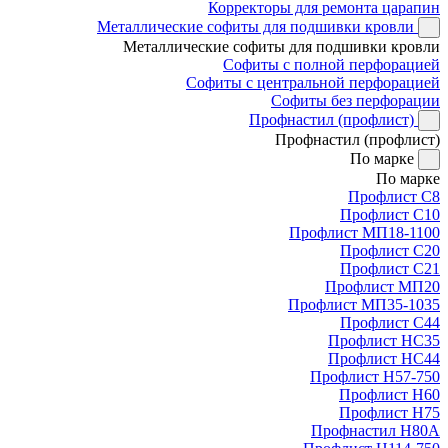
Корректоры для ремонта царапин
Металлические софиты для подшивки кровли
Металлические софиты для подшивки кровли
Софиты с полной перфорацией
Софиты с центральной перфорацией
Софиты без перфорации
Профнастил (профлист)
Профнастил (профлист)
По марке
По марке
Профлист С8
Профлист С10
Профлист МП18-1100
Профлист С20
Профлист С21
Профлист МП20
Профлист МП35-1035
Профлист С44
Профлист НС35
Профлист НС44
Профлист Н57-750
Профлист Н60
Профлист Н75
Профнастил Н80А