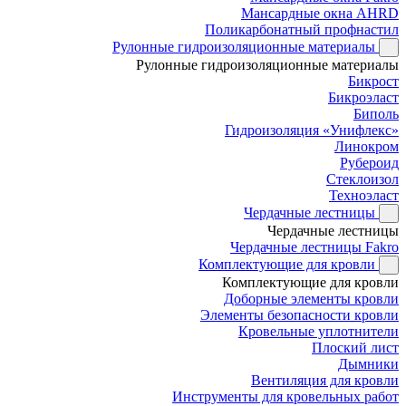
Мансардные окна AHRD
Поликарбонатный профнастил
Рулонные гидроизоляционные материалы
Рулонные гидроизоляционные материалы
Бикрост
Бикроэласт
Биполь
Гидроизоляция «Унифлекс»
Линокром
Рубероид
Стеклоизол
Техноэласт
Чердачные лестницы
Чердачные лестницы
Чердачные лестницы Fakro
Комплектующие для кровли
Комплектующие для кровли
Доборные элементы кровли
Элементы безопасности кровли
Кровельные уплотнители
Плоский лист
Дымники
Вентиляция для кровли
Инструменты для кровельных работ