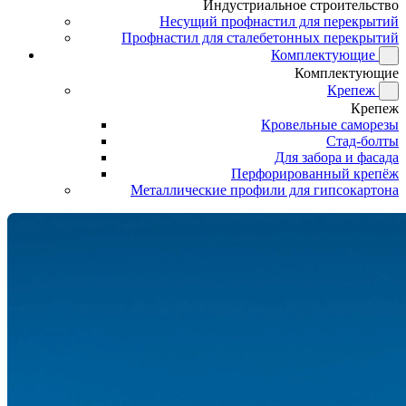
Индустриальное строительство
Несущий профнастил для перекрытий
Профнастил для сталебетонных перекрытий
Комплектующие
Комплектующие
Крепеж
Крепеж
Кровельные саморезы
Стад-болты
Для забора и фасада
Перфорированный крепёж
Металлические профили для гипсокартона