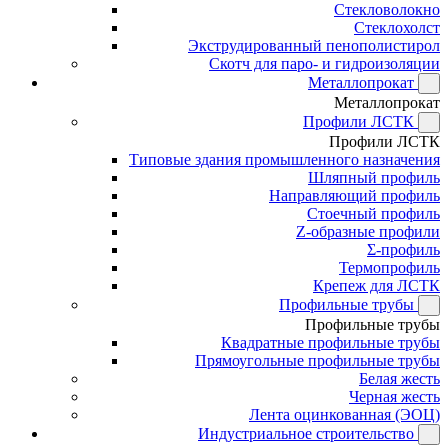
Стекловолокно
Стеклохолст
Экструдированный пенополистирол
Скотч для паро- и гидроизоляции
Металлопрокат
Металлопрокат
Профили ЛСТК
Профили ЛСТК
Типовые здания промышленного назначения
Шляпный профиль
Направляющий профиль
Стоечный профиль
Z-образные профили
Σ-профиль
Термопрофиль
Крепеж для ЛСТК
Профильные трубы
Профильные трубы
Квадратные профильные трубы
Прямоугольные профильные трубы
Белая жесть
Черная жесть
Лента оцинкованная (ЭОЦ)
Индустриальное строительство