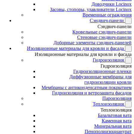
Доводчики Locinox
Засовы, стопоры, улавливатели Locinox
Временные ограждения
Сэндвич-панели
Сэндвич-панели
Кровельные сэндвич-панели
Стеновые сэндвич-панели
Доборные элементы сэндвич-панелей
Изоляционные материалы для кровли и фасада
Изоляционные материалы для кровли и фасада
Гидроизоляция
Гидроизоляция
Гидроизоляционные пленки
Диффузионные мембраны для
гидроизоляции кровли
Мембраны с антиконденсатным покрытием
Гидроизоляция и ветрозащита фасадов
Пароизоляция
Теплоизоляция
Теплоизоляция
Базальтовая вата
Каменная вата
Минеральная вата
Пенополиизоцианурат