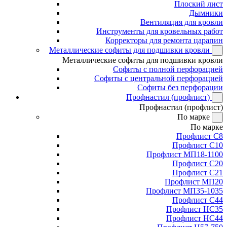
Плоский лист
Дымники
Вентиляция для кровли
Инструменты для кровельных работ
Корректоры для ремонта царапин
Металлические софиты для подшивки кровли
Металлические софиты для подшивки кровли
Софиты с полной перфорацией
Софиты с центральной перфорацией
Софиты без перфорации
Профнастил (профлист)
Профнастил (профлист)
По марке
По марке
Профлист С8
Профлист С10
Профлист МП18-1100
Профлист С20
Профлист С21
Профлист МП20
Профлист МП35-1035
Профлист С44
Профлист НС35
Профлист НС44