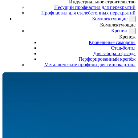
Индустриальное строительство
Несущий профнастил для перекрытий
Профнастил для сталебетонных перекрытий
Комплектующие
Комплектующие
Крепеж
Крепеж
Кровельные саморезы
Стад-болты
Для забора и фасада
Перфорированный крепёж
Металлические профили для гипсокартона