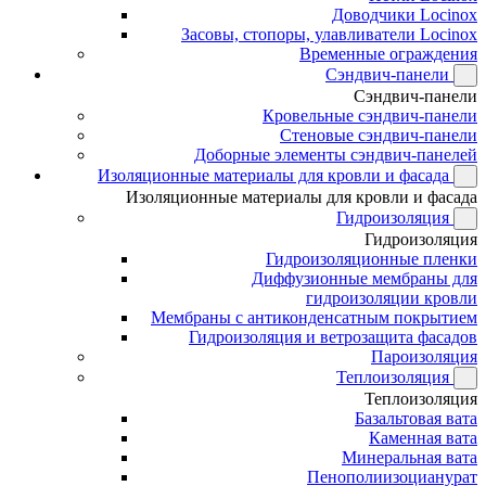
Доводчики Locinox
Засовы, стопоры, улавливатели Locinox
Временные ограждения
Сэндвич-панели
Сэндвич-панели
Кровельные сэндвич-панели
Стеновые сэндвич-панели
Доборные элементы сэндвич-панелей
Изоляционные материалы для кровли и фасада
Изоляционные материалы для кровли и фасада
Гидроизоляция
Гидроизоляция
Гидроизоляционные пленки
Диффузионные мембраны для
гидроизоляции кровли
Мембраны с антиконденсатным покрытием
Гидроизоляция и ветрозащита фасадов
Пароизоляция
Теплоизоляция
Теплоизоляция
Базальтовая вата
Каменная вата
Минеральная вата
Пенополиизоцианурат