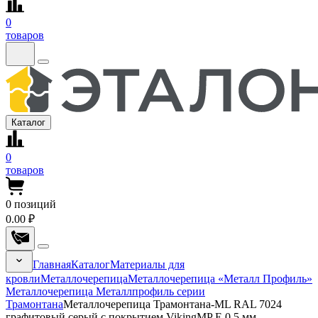
0
товаров
Каталог
0
товаров
0
позиций
0.00 ₽
Главная
Каталог
Материалы для
кровли
Металлочерепица
Металлочерепица «Металл Профиль»
Металлочерепица Металлпрофиль серии
Трамонтана
Металлочерепица Трамонтана-ML RAL 7024
графитовый серый с покрытием VikingMP E 0.5 мм