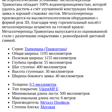
Трамонтана обладает 100% водонепроницаемостью, которой
удалось достичь а счёт улучшенной конструкции бокового
замка и хорошей стыковке листов. Металлочерепица
производится на высокотехнологичном оборудовании с
формой реза 3D, благодаря чему горизонтальный нахлёст
металлочерепицы незаметен на готовой кровле.
Металлочерепица Трамонтана выпускается из оцинкованной
стали с различными покрытиями с разнообразной цветовой
гаммой.
Серия:
Tramontana (Трамонтана)
Общая ширина:
1195 миллиметров
Полезная ширина:
1155 миллиметров
Глубина профиля:
55 миллиметров
Шаг ступени:
400 миллиметров
Высота ступеньки:
30 миллиметров
Ширина бокового замка:
40 миллиметров
Толщина:
0,5 миллиметра
Тип покрытия:
VikingMP E
Минимальная длина листа:
500 миллиметров
Максимальная длина листа:
6 метров
Производитель:
Металл Профиль
Степень блеска:
Матовая