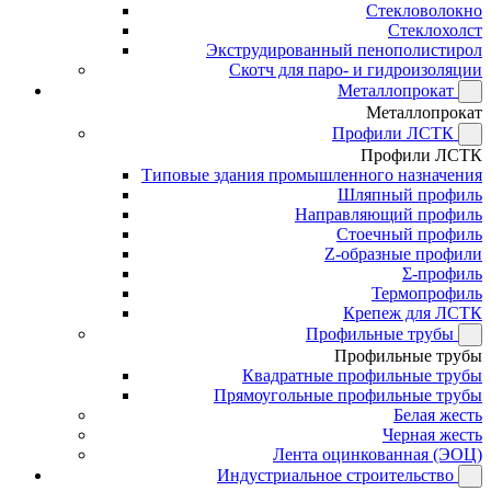
Стекловолокно
Стеклохолст
Экструдированный пенополистирол
Скотч для паро- и гидроизоляции
Металлопрокат
Металлопрокат
Профили ЛСТК
Профили ЛСТК
Типовые здания промышленного назначения
Шляпный профиль
Направляющий профиль
Стоечный профиль
Z-образные профили
Σ-профиль
Термопрофиль
Крепеж для ЛСТК
Профильные трубы
Профильные трубы
Квадратные профильные трубы
Прямоугольные профильные трубы
Белая жесть
Черная жесть
Лента оцинкованная (ЭОЦ)
Индустриальное строительство