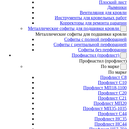
Плоский лист
Дымники
Вентиляция для кровли
Инструменты для кровельных работ
Корректоры для ремонта царапин
Металлические софиты для подшивки кровли
Металлические софиты для подшивки кровли
Софиты с полной перфорацией
Софиты с центральной перфорацией
Софиты без перфорации
Профнастил (профлист)
Профнастил (профлист)
По марке
По марке
Профлист С8
Профлист С10
Профлист МП18-1100
Профлист С20
Профлист С21
Профлист МП20
Профлист МП35-1035
Профлист С44
Профлист НС35
Профлист НС44