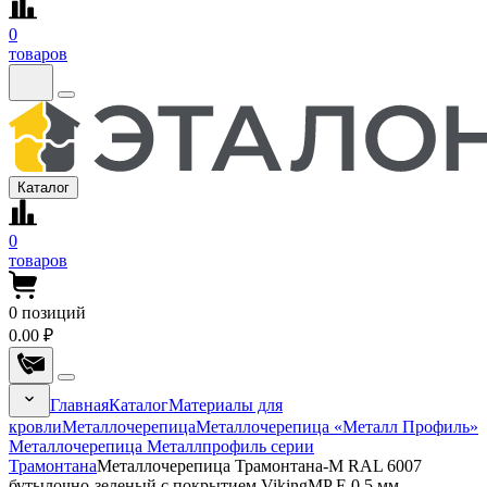
0
товаров
Каталог
0
товаров
0
позиций
0.00 ₽
Главная
Каталог
Материалы для
кровли
Металлочерепица
Металлочерепица «Металл Профиль»
Металлочерепица Металлпрофиль серии
Трамонтана
Металлочерепица Трамонтана-M RAL 6007
бутылочно-зеленый с покрытием VikingMP E 0.5 мм