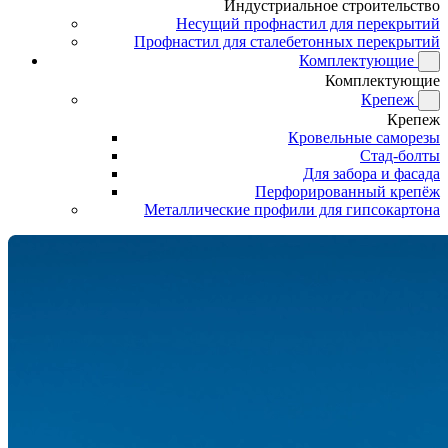
Индустриальное строительство
Несущий профнастил для перекрытий
Профнастил для сталебетонных перекрытий
Комплектующие
Комплектующие
Крепеж
Крепеж
Кровельные саморезы
Стад-болты
Для забора и фасада
Перфорированный крепёж
Металлические профили для гипсокартона