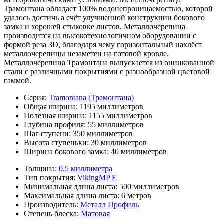
Трамонтана обладает 100% водонепроницаемостью, которой
удалось достичь а счёт улучшенной конструкции бокового
замка и хорошей стыковке листов. Металлочерепица
производится на высокотехнологичном оборудовании с
формой реза 3D, благодаря чему горизонтальный нахлёст
металлочерепицы незаметен на готовой кровле.
Металлочерепица Трамонтана выпускается из оцинкованной
стали с различными покрытиями с разнообразной цветовой
гаммой.
Серия:
Tramontana (Трамонтана)
Общая ширина:
1195 миллиметров
Полезная ширина:
1155 миллиметров
Глубина профиля:
55 миллиметров
Шаг ступени:
350 миллиметров
Высота ступеньки:
30 миллиметров
Ширина бокового замка:
40 миллиметров
Толщина:
0,5 миллиметра
Тип покрытия:
VikingMP E
Минимальная длина листа:
500 миллиметров
Максимальная длина листа:
6 метров
Производитель:
Металл Профиль
Степень блеска:
Матовая