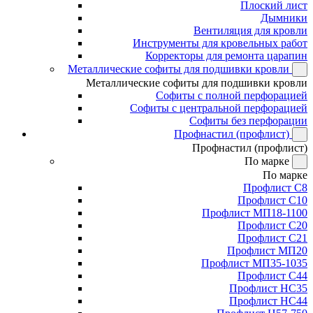
Плоский лист
Дымники
Вентиляция для кровли
Инструменты для кровельных работ
Корректоры для ремонта царапин
Металлические софиты для подшивки кровли
Металлические софиты для подшивки кровли
Софиты с полной перфорацией
Софиты с центральной перфорацией
Софиты без перфорации
Профнастил (профлист)
Профнастил (профлист)
По марке
По марке
Профлист С8
Профлист С10
Профлист МП18-1100
Профлист С20
Профлист С21
Профлист МП20
Профлист МП35-1035
Профлист С44
Профлист НС35
Профлист НС44