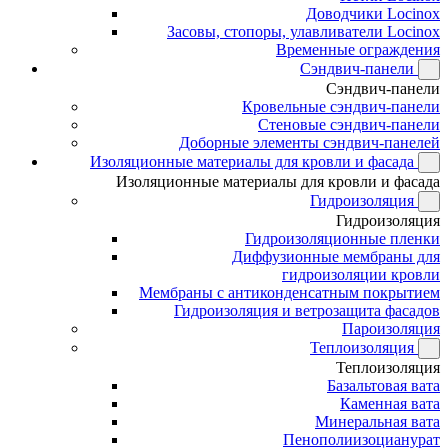
Доводчики Locinox
Засовы, стопоры, улавливатели Locinox
Временные ограждения
Сэндвич-панели
Сэндвич-панели
Кровельные сэндвич-панели
Стеновые сэндвич-панели
Доборные элементы сэндвич-панелей
Изоляционные материалы для кровли и фасада
Изоляционные материалы для кровли и фасада
Гидроизоляция
Гидроизоляция
Гидроизоляционные пленки
Диффузионные мембраны для
гидроизоляции кровли
Мембраны с антиконденсатным покрытием
Гидроизоляция и ветрозащита фасадов
Пароизоляция
Теплоизоляция
Теплоизоляция
Базальтовая вата
Каменная вата
Минеральная вата
Пенополиизоцианурат