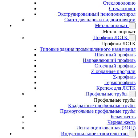
Стекловолокно
Стеклохолст
Экструдированный пенополистирол
Скотч для паро- и гидроизоляции
Металлопрокат
Металлопрокат
Профили ЛСТК
Профили ЛСТК
Типовые здания промышленного назначения
Шляпный профиль
Направляющий профиль
Стоечный профиль
Z-образные профили
Σ-профиль
Термопрофиль
Крепеж для ЛСТК
Профильные трубы
Профильные трубы
Квадратные профильные трубы
Прямоугольные профильные трубы
Белая жесть
Черная жесть
Лента оцинкованная (ЭОЦ)
Индустриальное строительство