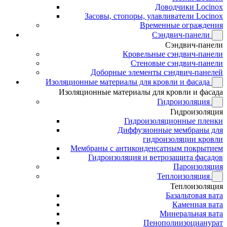
Доводчики Locinox
Засовы, стопоры, улавливатели Locinox
Временные ограждения
Сэндвич-панели
Сэндвич-панели
Кровельные сэндвич-панели
Стеновые сэндвич-панели
Доборные элементы сэндвич-панелей
Изоляционные материалы для кровли и фасада
Изоляционные материалы для кровли и фасада
Гидроизоляция
Гидроизоляция
Гидроизоляционные пленки
Диффузионные мембраны для
гидроизоляции кровли
Мембраны с антиконденсатным покрытием
Гидроизоляция и ветрозащита фасадов
Пароизоляция
Теплоизоляция
Теплоизоляция
Базальтовая вата
Каменная вата
Минеральная вата
Пенополиизоцианурат