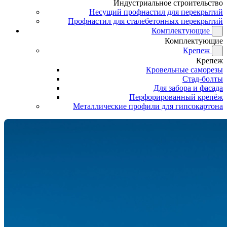
Индустриальное строительство
Несущий профнастил для перекрытий
Профнастил для сталебетонных перекрытий
Комплектующие
Комплектующие
Крепеж
Крепеж
Кровельные саморезы
Стад-болты
Для забора и фасада
Перфорированный крепёж
Металлические профили для гипсокартона