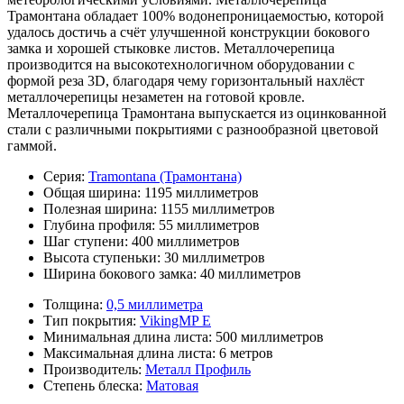
Трамонтана обладает 100% водонепроницаемостью, которой
удалось достичь а счёт улучшенной конструкции бокового
замка и хорошей стыковке листов. Металлочерепица
производится на высокотехнологичном оборудовании с
формой реза 3D, благодаря чему горизонтальный нахлёст
металлочерепицы незаметен на готовой кровле.
Металлочерепица Трамонтана выпускается из оцинкованной
стали с различными покрытиями с разнообразной цветовой
гаммой.
Серия:
Tramontana (Трамонтана)
Общая ширина:
1195 миллиметров
Полезная ширина:
1155 миллиметров
Глубина профиля:
55 миллиметров
Шаг ступени:
400 миллиметров
Высота ступеньки:
30 миллиметров
Ширина бокового замка:
40 миллиметров
Толщина:
0,5 миллиметра
Тип покрытия:
VikingMP E
Минимальная длина листа:
500 миллиметров
Максимальная длина листа:
6 метров
Производитель:
Металл Профиль
Степень блеска:
Матовая