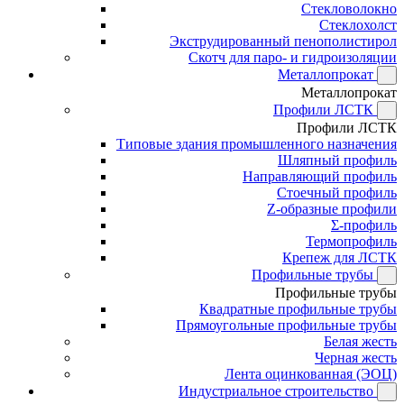
Стекловолокно
Стеклохолст
Экструдированный пенополистирол
Скотч для паро- и гидроизоляции
Металлопрокат
Металлопрокат
Профили ЛСТК
Профили ЛСТК
Типовые здания промышленного назначения
Шляпный профиль
Направляющий профиль
Стоечный профиль
Z-образные профили
Σ-профиль
Термопрофиль
Крепеж для ЛСТК
Профильные трубы
Профильные трубы
Квадратные профильные трубы
Прямоугольные профильные трубы
Белая жесть
Черная жесть
Лента оцинкованная (ЭОЦ)
Индустриальное строительство