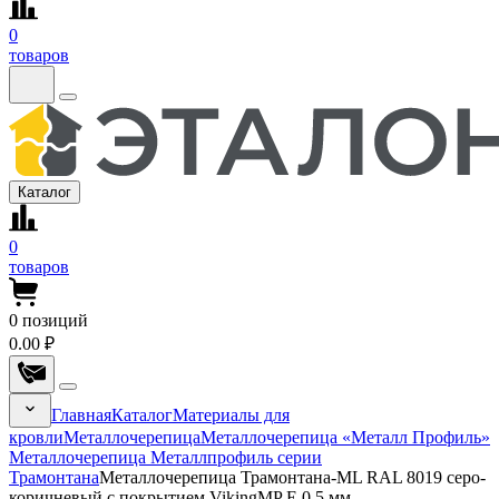
0
товаров
Каталог
0
товаров
0
позиций
0.00 ₽
Главная
Каталог
Материалы для
кровли
Металлочерепица
Металлочерепица «Металл Профиль»
Металлочерепица Металлпрофиль серии
Трамонтана
Металлочерепица Трамонтана-ML RAL 8019 серо-
коричневый с покрытием VikingMP E 0.5 мм