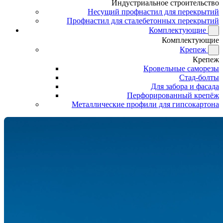
Индустриальное строительство
Несущий профнастил для перекрытий
Профнастил для сталебетонных перекрытий
Комплектующие
Комплектующие
Крепеж
Крепеж
Кровельные саморезы
Стад-болты
Для забора и фасада
Перфорированный крепёж
Металлические профили для гипсокартона