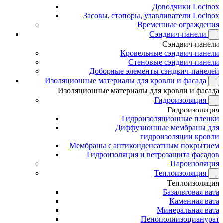
Доводчики Locinox
Засовы, стопоры, улавливатели Locinox
Временные ограждения
Сэндвич-панели
Сэндвич-панели
Кровельные сэндвич-панели
Стеновые сэндвич-панели
Доборные элементы сэндвич-панелей
Изоляционные материалы для кровли и фасада
Изоляционные материалы для кровли и фасада
Гидроизоляция
Гидроизоляция
Гидроизоляционные пленки
Диффузионные мембраны для
гидроизоляции кровли
Мембраны с антиконденсатным покрытием
Гидроизоляция и ветрозащита фасадов
Пароизоляция
Теплоизоляция
Теплоизоляция
Базальтовая вата
Каменная вата
Минеральная вата
Пенополиизоцианурат