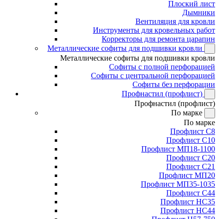
Плоский лист
Дымники
Вентиляция для кровли
Инструменты для кровельных работ
Корректоры для ремонта царапин
Металлические софиты для подшивки кровли
Металлические софиты для подшивки кровли
Софиты с полной перфорацией
Софиты с центральной перфорацией
Софиты без перфорации
Профнастил (профлист)
Профнастил (профлист)
По марке
По марке
Профлист С8
Профлист С10
Профлист МП18-1100
Профлист С20
Профлист С21
Профлист МП20
Профлист МП35-1035
Профлист С44
Профлист НС35
Профлист НС44