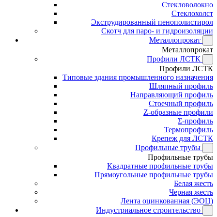
Стекловолокно
Стеклохолст
Экструдированный пенополистирол
Скотч для паро- и гидроизоляции
Металлопрокат
Металлопрокат
Профили ЛСТК
Профили ЛСТК
Типовые здания промышленного назначения
Шляпный профиль
Направляющий профиль
Стоечный профиль
Z-образные профили
Σ-профиль
Термопрофиль
Крепеж для ЛСТК
Профильные трубы
Профильные трубы
Квадратные профильные трубы
Прямоугольные профильные трубы
Белая жесть
Черная жесть
Лента оцинкованная (ЭОЦ)
Индустриальное строительство