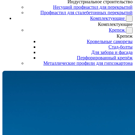
Индустриальное строительство
Несущий профнастил для перекрытий
Профнастил для сталебетонных перекрытий
Комплектующие
Комплектующие
Крепеж
Крепеж
Кровельные саморезы
Стад-болты
Для забора и фасада
Перфорированный крепёж
Металлические профили для гипсокартона