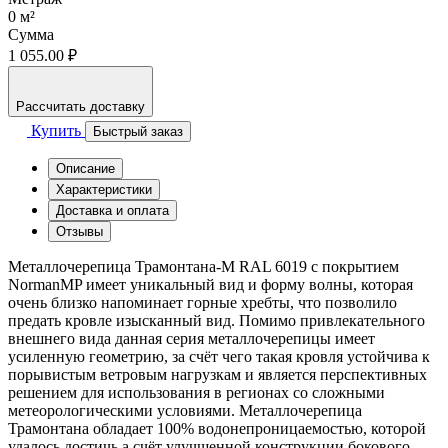
0
м²
Сумма
1 055.00 ₽
Рассчитать доставку
Купить
Быстрый заказ
Описание
Характеристики
Доставка и оплата
Отзывы
Металлочерепица Трамонтана-M RAL 6019 с покрытием
NormanMP имеет уникальный вид и форму волны, которая
очень близко напоминает горные хребты, что позволило
предать кровле изысканный вид. Помимо привлекательного
внешнего вида данная серия металлочерепицы имеет
усиленную геометрию, за счёт чего такая кровля устойчива к
порывистым ветровым нагрузкам и является перспективных
решением для использования в регионах со сложными
метеорологическими условиями. Металлочерепица
Трамонтана обладает 100% водонепроницаемостью, которой
удалось достичь а счёт улучшенной конструкции бокового