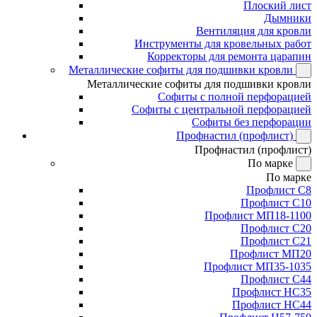
Плоский лист
Дымники
Вентиляция для кровли
Инструменты для кровельных работ
Корректоры для ремонта царапин
Металлические софиты для подшивки кровли
Металлические софиты для подшивки кровли
Софиты с полной перфорацией
Софиты с центральной перфорацией
Софиты без перфорации
Профнастил (профлист)
Профнастил (профлист)
По марке
По марке
Профлист С8
Профлист С10
Профлист МП18-1100
Профлист С20
Профлист С21
Профлист МП20
Профлист МП35-1035
Профлист С44
Профлист НС35
Профлист НС44