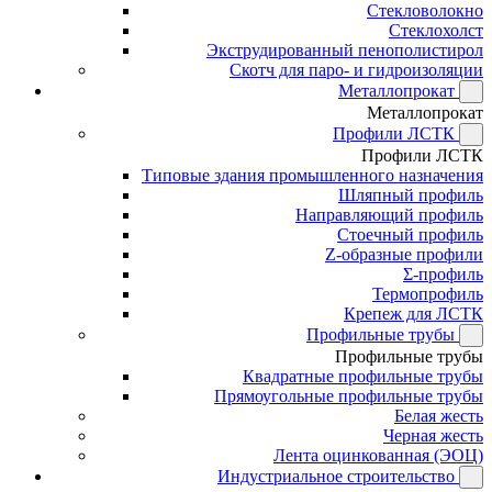
Стекловолокно
Стеклохолст
Экструдированный пенополистирол
Скотч для паро- и гидроизоляции
Металлопрокат
Металлопрокат
Профили ЛСТК
Профили ЛСТК
Типовые здания промышленного назначения
Шляпный профиль
Направляющий профиль
Стоечный профиль
Z-образные профили
Σ-профиль
Термопрофиль
Крепеж для ЛСТК
Профильные трубы
Профильные трубы
Квадратные профильные трубы
Прямоугольные профильные трубы
Белая жесть
Черная жесть
Лента оцинкованная (ЭОЦ)
Индустриальное строительство