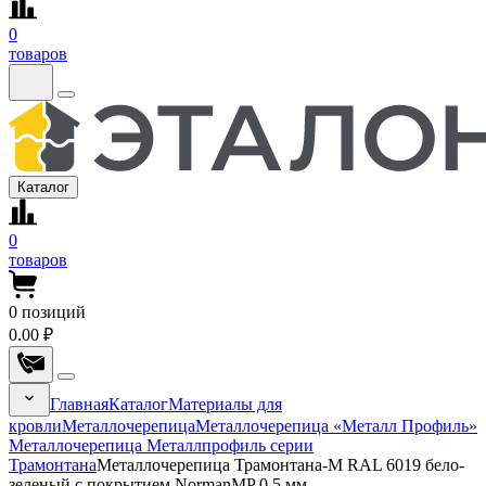
0
товаров
Каталог
0
товаров
0
позиций
0.00 ₽
Главная
Каталог
Материалы для
кровли
Металлочерепица
Металлочерепица «Металл Профиль»
Металлочерепица Металлпрофиль серии
Трамонтана
Металлочерепица Трамонтана-M RAL 6019 бело-
зеленый с покрытием NormanMP 0.5 мм