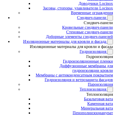
Доводчики Locinox
Засовы, стопоры, улавливатели Locinox
Временные ограждения
Сэндвич-панели
Сэндвич-панели
Кровельные сэндвич-панели
Стеновые сэндвич-панели
Доборные элементы сэндвич-панелей
Изоляционные материалы для кровли и фасада
Изоляционные материалы для кровли и фасада
Гидроизоляция
Гидроизоляция
Гидроизоляционные пленки
Диффузионные мембраны для
гидроизоляции кровли
Мембраны с антиконденсатным покрытием
Гидроизоляция и ветрозащита фасадов
Пароизоляция
Теплоизоляция
Теплоизоляция
Базальтовая вата
Каменная вата
Минеральная вата
Пенополиизоцианурат