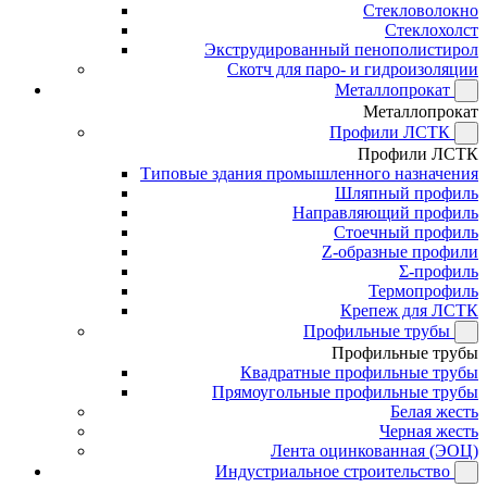
Стекловолокно
Стеклохолст
Экструдированный пенополистирол
Скотч для паро- и гидроизоляции
Металлопрокат
Металлопрокат
Профили ЛСТК
Профили ЛСТК
Типовые здания промышленного назначения
Шляпный профиль
Направляющий профиль
Стоечный профиль
Z-образные профили
Σ-профиль
Термопрофиль
Крепеж для ЛСТК
Профильные трубы
Профильные трубы
Квадратные профильные трубы
Прямоугольные профильные трубы
Белая жесть
Черная жесть
Лента оцинкованная (ЭОЦ)
Индустриальное строительство