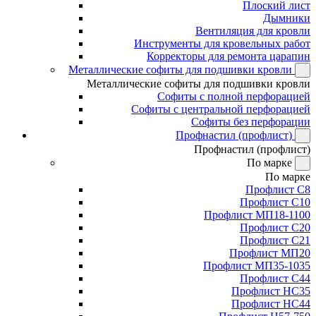
Плоский лист
Дымники
Вентиляция для кровли
Инструменты для кровельных работ
Корректоры для ремонта царапин
Металлические софиты для подшивки кровли
Металлические софиты для подшивки кровли
Софиты с полной перфорацией
Софиты с центральной перфорацией
Софиты без перфорации
Профнастил (профлист)
Профнастил (профлист)
По марке
По марке
Профлист С8
Профлист С10
Профлист МП18-1100
Профлист С20
Профлист С21
Профлист МП20
Профлист МП35-1035
Профлист С44
Профлист НС35
Профлист НС44