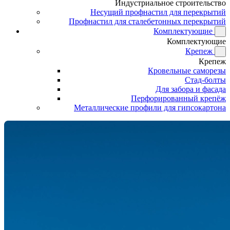
Индустриальное строительство
Несущий профнастил для перекрытий
Профнастил для сталебетонных перекрытий
Комплектующие
Комплектующие
Крепеж
Крепеж
Кровельные саморезы
Стад-болты
Для забора и фасада
Перфорированный крепёж
Металлические профили для гипсокартона