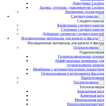
Доводчики Locinox
Засовы, стопоры, улавливатели Locinox
Временные ограждения
Сэндвич-панели
Сэндвич-панели
Кровельные сэндвич-панели
Стеновые сэндвич-панели
Доборные элементы сэндвич-панелей
Изоляционные материалы для кровли и фасада
Изоляционные материалы для кровли и фасада
Гидроизоляция
Гидроизоляция
Гидроизоляционные пленки
Диффузионные мембраны для
гидроизоляции кровли
Мембраны с антиконденсатным покрытием
Гидроизоляция и ветрозащита фасадов
Пароизоляция
Теплоизоляция
Теплоизоляция
Базальтовая вата
Каменная вата
Минеральная вата
Пенополиизоцианурат