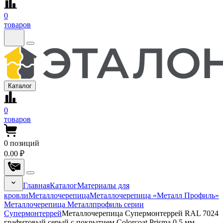
0
товаров
Каталог
0
товаров
0
позиций
0.00 ₽
Главная
Каталог
Материалы для
кровли
Металлочерепица
Металлочерепица «Металл Профиль»
Металлочерепица Металлпрофиль серии
Супермонтеррей
Металлочерепица Супермонтеррей RAL 7024
графитовый серый с покрытием Colorcoat Prisma 0.5 мм