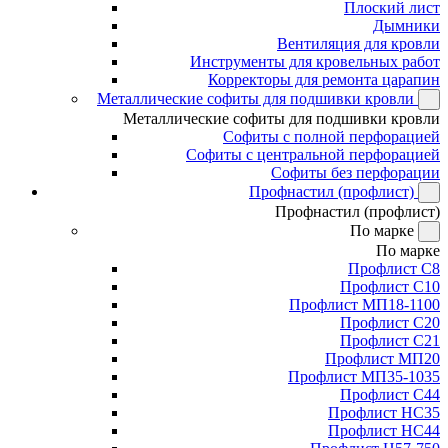
Плоский лист
Дымники
Вентиляция для кровли
Инструменты для кровельных работ
Корректоры для ремонта царапин
Металлические софиты для подшивки кровли
Металлические софиты для подшивки кровли
Софиты с полной перфорацией
Софиты с центральной перфорацией
Софиты без перфорации
Профнастил (профлист)
Профнастил (профлист)
По марке
По марке
Профлист С8
Профлист С10
Профлист МП18-1100
Профлист С20
Профлист С21
Профлист МП20
Профлист МП35-1035
Профлист С44
Профлист НС35
Профлист НС44