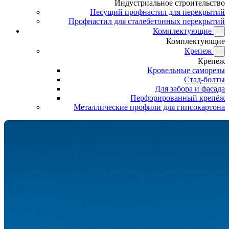
Индустриальное строительство
Несущий профнастил для перекрытий
Профнастил для сталебетонных перекрытий
Комплектующие
Комплектующие
Крепеж
Крепеж
Кровельные саморезы
Стад-болты
Для забора и фасада
Перфорированный крепёж
Металлические профили для гипсокартона