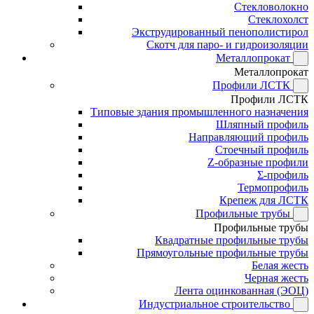
Стекловолокно
Стеклохолст
Экструдированный пенополистирол
Скотч для паро- и гидроизоляции
Металлопрокат
Металлопрокат
Профили ЛСТК
Профили ЛСТК
Типовые здания промышленного назначения
Шляпный профиль
Направляющий профиль
Стоечный профиль
Z-образные профили
Σ-профиль
Термопрофиль
Крепеж для ЛСТК
Профильные трубы
Профильные трубы
Квадратные профильные трубы
Прямоугольные профильные трубы
Белая жесть
Черная жесть
Лента оцинкованная (ЭОЦ)
Индустриальное строительство