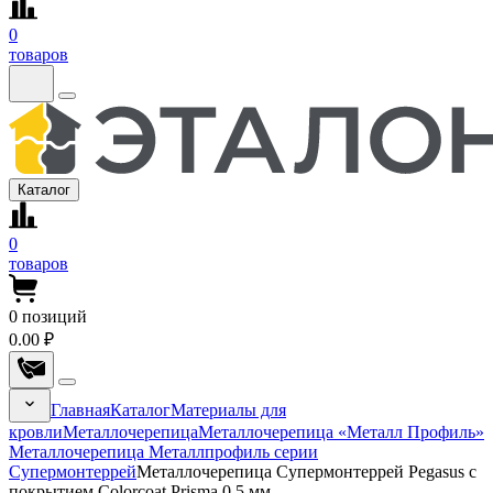
0
товаров
Каталог
0
товаров
0
позиций
0.00 ₽
Главная
Каталог
Материалы для
кровли
Металлочерепица
Металлочерепица «Металл Профиль»
Металлочерепица Металлпрофиль серии
Супермонтеррей
Металлочерепица Супермонтеррей Pegasus с
покрытием Colorcoat Prisma 0.5 мм