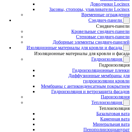
Доводчики Locinox
Засовы, стопоры, улавливатели Locinox
Временные ограждения
Сэндвич-панели
Сэндвич-панели
Кровельные сэндвич-панели
Стеновые сэндвич-панели
Доборные элементы сэндвич-панелей
Изоляционные материалы для кровли и фасада
Изоляционные материалы для кровли и фасада
Гидроизоляция
Гидроизоляция
Гидроизоляционные пленки
Диффузионные мембраны для
гидроизоляции кровли
Мембраны с антиконденсатным покрытием
Гидроизоляция и ветрозащита фасадов
Пароизоляция
Теплоизоляция
Теплоизоляция
Базальтовая вата
Каменная вата
Минеральная вата
Пенополиизоцианурат