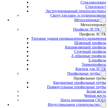
Стекловолокно
Стеклохолст
Экструдированный пенополистирол
Скотч для паро- и гидроизоляции
Металлопрокат
Металлопрокат
Профили ЛСТК
Профили ЛСТК
Типовые здания промышленного назначения
Шляпный профиль
Направляющий профиль
Стоечный профиль
Z-образные профили
Σ-профиль
Термопрофиль
Крепеж для ЛСТК
Профильные трубы
Профильные трубы
Квадратные профильные трубы
Прямоугольные профильные трубы
Белая жесть
Черная жесть
Лента оцинкованная (ЭОЦ)
Индустриальное строительство