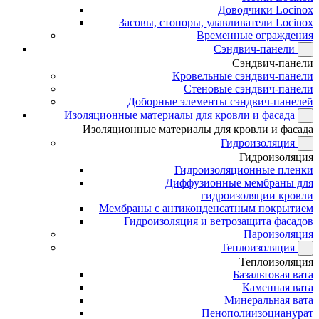
Доводчики Locinox
Засовы, стопоры, улавливатели Locinox
Временные ограждения
Сэндвич-панели
Сэндвич-панели
Кровельные сэндвич-панели
Стеновые сэндвич-панели
Доборные элементы сэндвич-панелей
Изоляционные материалы для кровли и фасада
Изоляционные материалы для кровли и фасада
Гидроизоляция
Гидроизоляция
Гидроизоляционные пленки
Диффузионные мембраны для
гидроизоляции кровли
Мембраны с антиконденсатным покрытием
Гидроизоляция и ветрозащита фасадов
Пароизоляция
Теплоизоляция
Теплоизоляция
Базальтовая вата
Каменная вата
Минеральная вата
Пенополиизоцианурат