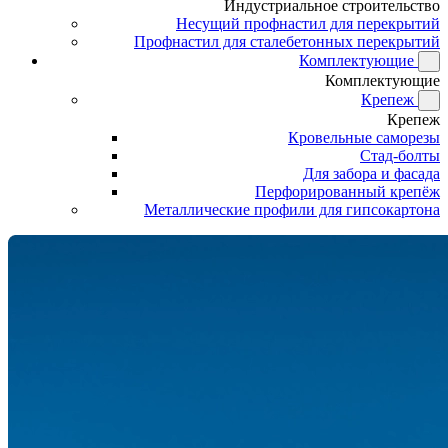
Индустриальное строительство
Несущий профнастил для перекрытий
Профнастил для сталебетонных перекрытий
Комплектующие
Комплектующие
Крепеж
Крепеж
Кровельные саморезы
Стад-болты
Для забора и фасада
Перфорированный крепёж
Металлические профили для гипсокартона