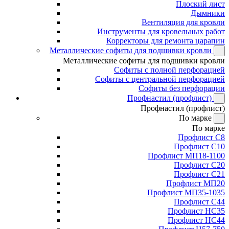
Плоский лист
Дымники
Вентиляция для кровли
Инструменты для кровельных работ
Корректоры для ремонта царапин
Металлические софиты для подшивки кровли
Металлические софиты для подшивки кровли
Софиты с полной перфорацией
Софиты с центральной перфорацией
Софиты без перфорации
Профнастил (профлист)
Профнастил (профлист)
По марке
По марке
Профлист С8
Профлист С10
Профлист МП18-1100
Профлист С20
Профлист С21
Профлист МП20
Профлист МП35-1035
Профлист С44
Профлист НС35
Профлист НС44