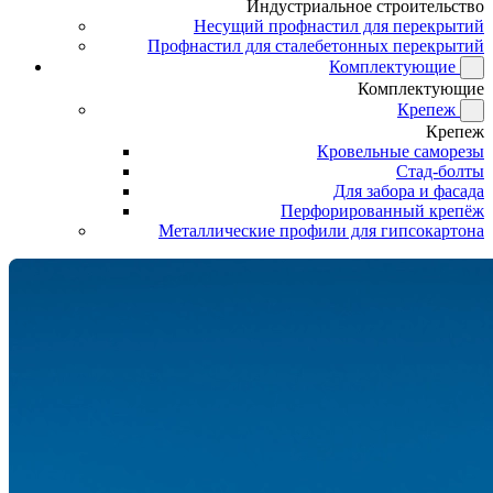
Индустриальное строительство
Несущий профнастил для перекрытий
Профнастил для сталебетонных перекрытий
Комплектующие
Комплектующие
Крепеж
Крепеж
Кровельные саморезы
Стад-болты
Для забора и фасада
Перфорированный крепёж
Металлические профили для гипсокартона