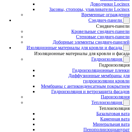
Доводчики Locinox
Засовы, стопоры, улавливатели Locinox
Временные ограждения
Сэндвич-панели
Сэндвич-панели
Кровельные сэндвич-панели
Стеновые сэндвич-панели
Доборные элементы сэндвич-панелей
Изоляционные материалы для кровли и фасада
Изоляционные материалы для кровли и фасада
Гидроизоляция
Гидроизоляция
Гидроизоляционные пленки
Диффузионные мембраны для
гидроизоляции кровли
Мембраны с антиконденсатным покрытием
Гидроизоляция и ветрозащита фасадов
Пароизоляция
Теплоизоляция
Теплоизоляция
Базальтовая вата
Каменная вата
Минеральная вата
Пенополиизоцианурат