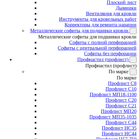
Плоский лист
Дымники
Вентиляция для кровли
Инструменты для кровельных работ
Корректоры для ремонта царапин
Металлические софиты для подшивки кровли
Металлические софиты для подшивки кровли
Софиты с полной перфорацией
Софиты с центральной перфорацией
Софиты без перфорации
Профнастил (профлист)
Профнастил (профлист)
По марке
По марке
Профлист С8
Профлист С10
Профлист МП18-1100
Профлист С20
Профлист С21
Профлист МП20
Профлист МП35-1035
Профлист С44
Профлист НС35
Профлист НС44