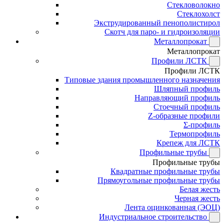
Стекловолокно
Стеклохолст
Экструдированный пенополистирол
Скотч для паро- и гидроизоляции
Металлопрокат
Металлопрокат
Профили ЛСТК
Профили ЛСТК
Типовые здания промышленного назначения
Шляпный профиль
Направляющий профиль
Стоечный профиль
Z-образные профили
Σ-профиль
Термопрофиль
Крепеж для ЛСТК
Профильные трубы
Профильные трубы
Квадратные профильные трубы
Прямоугольные профильные трубы
Белая жесть
Черная жесть
Лента оцинкованная (ЭОЦ)
Индустриальное строительство