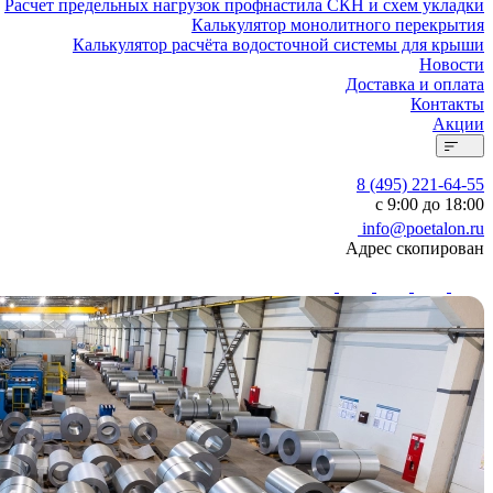
Расчет предельных нагрузок профнастила СКН и схем укладки
Калькулятор монолитного перекрытия
Калькулятор расчёта водосточной системы для крыши
Новости
Доставка и оплата
Контакты
Акции
8 (495) 221-64-55
с 9:00 до 18:00
info@poetalon.ru
Адрес скопирован