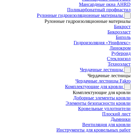
Мансардные окна AHRD
Поликарбонатный профнастил
Рулонные гидроизоляционные материалы
Рулонные гидроизоляционные материалы
Бикрост
Бикроэласт
Биполь
Гидроизоляция «Унифлекс»
Линокром
Рубероид
Стеклоизол
Техноэласт
Чердачные лестницы
Чердачные лестницы
Чердачные лестницы Fakro
Комплектующие для кровли
Комплектующие для кровли
Доборные элементы кровли
Элементы безопасности кровли
Кровельные уплотнители
Плоский лист
Дымники
Вентиляция для кровли
Инструменты для кровельных работ