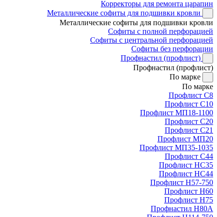
Корректоры для ремонта царапин
Металлические софиты для подшивки кровли
Металлические софиты для подшивки кровли
Софиты с полной перфорацией
Софиты с центральной перфорацией
Софиты без перфорации
Профнастил (профлист)
Профнастил (профлист)
По марке
По марке
Профлист С8
Профлист С10
Профлист МП18-1100
Профлист С20
Профлист С21
Профлист МП20
Профлист МП35-1035
Профлист С44
Профлист НС35
Профлист НС44
Профлист Н57-750
Профлист Н60
Профлист Н75
Профнастил Н80А