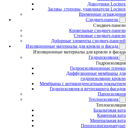
Доводчики Locinox
Засовы, стопоры, улавливатели Locinox
Временные ограждения
Сэндвич-панели
Сэндвич-панели
Кровельные сэндвич-панели
Стеновые сэндвич-панели
Доборные элементы сэндвич-панелей
Изоляционные материалы для кровли и фасада
Изоляционные материалы для кровли и фасада
Гидроизоляция
Гидроизоляция
Гидроизоляционные пленки
Диффузионные мембраны для
гидроизоляции кровли
Мембраны с антиконденсатным покрытием
Гидроизоляция и ветрозащита фасадов
Пароизоляция
Теплоизоляция
Теплоизоляция
Базальтовая вата
Каменная вата
Минеральная вата
Пенополиизоцианурат