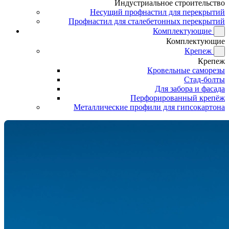
Индустриальное строительство
Несущий профнастил для перекрытий
Профнастил для сталебетонных перекрытий
Комплектующие
Комплектующие
Крепеж
Крепеж
Кровельные саморезы
Стад-болты
Для забора и фасада
Перфорированный крепёж
Металлические профили для гипсокартона