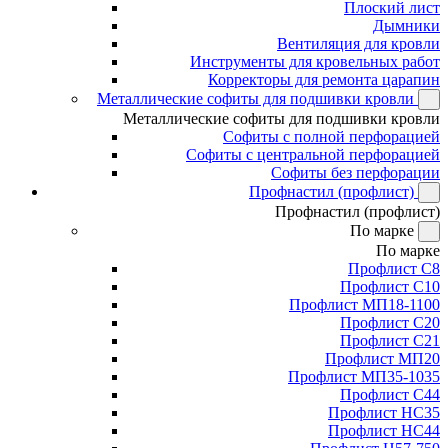
Плоский лист
Дымники
Вентиляция для кровли
Инструменты для кровельных работ
Корректоры для ремонта царапин
Металлические софиты для подшивки кровли
Металлические софиты для подшивки кровли
Софиты с полной перфорацией
Софиты с центральной перфорацией
Софиты без перфорации
Профнастил (профлист)
Профнастил (профлист)
По марке
По марке
Профлист С8
Профлист С10
Профлист МП18-1100
Профлист С20
Профлист С21
Профлист МП20
Профлист МП35-1035
Профлист С44
Профлист НС35
Профлист НС44