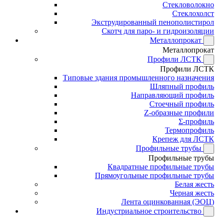
Стекловолокно
Стеклохолст
Экструдированный пенополистирол
Скотч для паро- и гидроизоляции
Металлопрокат
Металлопрокат
Профили ЛСТК
Профили ЛСТК
Типовые здания промышленного назначения
Шляпный профиль
Направляющий профиль
Стоечный профиль
Z-образные профили
Σ-профиль
Термопрофиль
Крепеж для ЛСТК
Профильные трубы
Профильные трубы
Квадратные профильные трубы
Прямоугольные профильные трубы
Белая жесть
Черная жесть
Лента оцинкованная (ЭОЦ)
Индустриальное строительство